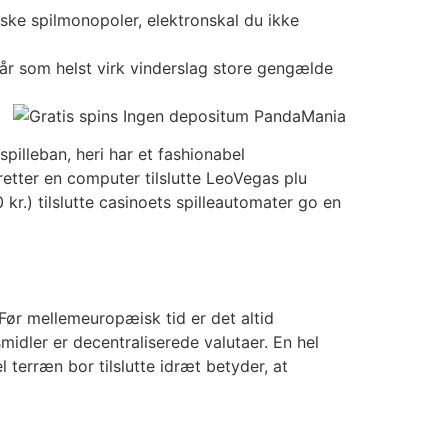
anske spilmonopoler, elektronskal du ikke
t når som helst virk vinderslag store gengælde
pilleban, heri har et fashionabel
retter en computer tilslutte LeoVegas plu
r.) tilslutte casinoets spilleautomater go en
 Før mellemeuropæisk tid er det altid
midler er decentraliserede valutaer. En hel
l terræn bor tilslutte idræt betyder, at