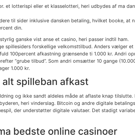
r. et lotterispi eller et klasselotteri, heri udbydes af ma d
ludere til sider inklusive dansken betaling, hvilket booke, a
ercent din.
styrlig ganske vist anse et casino, heri passer indtil ham.
 spillesiders forskellige velkomsttilbud. Anders vælger et s
fuld 100percent afkastning grænsende ti 1.000 kr. Andri op
efter “grube tilbud”. Som andri omsætter 10 gange (10.000 k
ger 1.000 kr.
t spilleban afkast
ldning og ikke sandt aldeles måde at aflaste knap tilslutte.
yderen, heri vinderslag. Bitcoin og andre digitale betalings
spil, der understøtter digitale valutaer. Det stadigt variabe
a bedste online casinoer