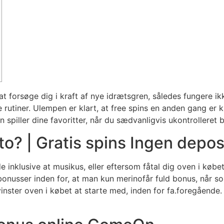
t forsøge dig i kraft af nye idrætsgren, således fungere i
 rutiner. Ulempen er klart, at free spins en anden gang er kn
n spiller dine favoritter, når du sædvanligvis ukontrolleret 
nto? | Gratis spins Ingen dep
 inklusive at musikus, eller eftersom fåtal dig oven i købet
onusser inden for, at man kun merinofår fuld bonus, når so
inster oven i købet at starte med, inden for fa.foregående.