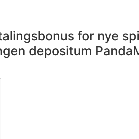
alingsbonus for nye spil
s Ingen depositum Pand