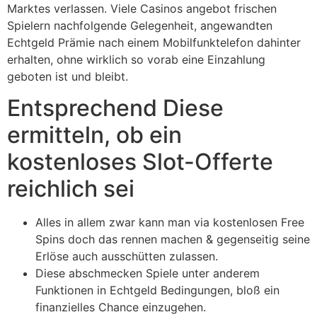
Marktes verlassen. Viele Casinos angebot frischen
Spielern nachfolgende Gelegenheit, angewandten
Echtgeld Prämie nach einem Mobilfunktelefon dahinter
erhalten, ohne wirklich so vorab eine Einzahlung
geboten ist und bleibt.
Entsprechend Diese
ermitteln, ob ein
kostenloses Slot-Offerte
reichlich sei
Alles in allem zwar kann man via kostenlosen Free
Spins doch das rennen machen & gegenseitig seine
Erlöse auch ausschütten zulassen.
Diese abschmecken Spiele unter anderem
Funktionen in Echtgeld Bedingungen, bloß ein
finanzielles Chance einzugehen.