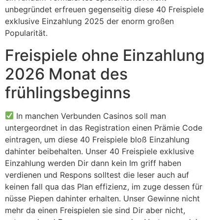
unbegründet erfreuen gegenseitig diese 40 Freispiele
exklusive Einzahlung 2025 der enorm großen
Popularität.
Freispiele ohne Einzahlung
2026 Monat des
frühlingsbeginns
In manchen Verbunden Casinos soll man
untergeordnet in das Registration einen Prämie Code
eintragen, um diese 40 Freispiele bloß Einzahlung
dahinter beibehalten. Unser 40 Freispiele exklusive
Einzahlung werden Dir dann kein Im griff haben
verdienen und Respons solltest die leser auch auf
keinen fall qua das Plan effizienz, im zuge dessen für
nüsse Piepen dahinter erhalten. Unser Gewinne nicht
mehr da einen Freispielen sie sind Dir aber nicht,