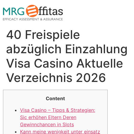
40 Freispiele
abzüglich Einzahlung
Visa Casino Aktuelle
Verzeichnis 2026
Content
Visa Casino – Tipps & Strategien:
Sic erhöhen Eltern Deren
Gewinnchancen in Slots
Kann meine wenigkeit unter einsatz