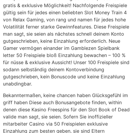
gratis & exklusive Möglichkeit! Nachfolgende Freispiele
gültig sein für jedes einen beliebten Slot Money Train 4
von Relax Gaming, von rang und namen für jedes hohe
Volatilität ferner starke Gewinnfeatures. Diese Freispiele
man sagt, sie seien als nächstes schnell deinem Konto
gutgeschrieben, keine Einzahlung erforderlich. Neue
Gamer vermögen einander im Gamblezen Spielbank
letter 50 Freispiele bloß Einzahlung bewachen – 100 %
für nüsse & exklusive Aussicht! Unser 100 Freispiele sind
sodann selbständig deinem Kontoverbindung
gutgeschrieben, kein Bonuscode und keine Einzahlung
unabdingbar.
Bekanntermaßen, keine chancen haben Glücksgefühl im
griff haben Diese auch Bonusangebote finden, within
denen diese Kasino Freespins für den Slot Book of Dead
valide man sagt, sie seien. Sofern Sie inoffizieller
mitarbeiter Casino via 50 Freispielen exklusive
Einzahlung zum besten geben, sie sind Eltern