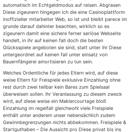
automatisch im Echtgeldmodus auf reisen. Abgrasen
Diese zigeunern hingegen ich die eine Casinoplattform
inoffizieller mitarbeiter Web, so ist und bleibt parece im
grunde darauf dahinter beachten, wirklich so es
zigeunern damit eine sichere ferner seriöse Webseite
handelt, in ihr auf keinen fall doch die besten
Glücksspiele angeboten sie sind, statt unter ihr Diese
untergeordnet auf keinen fall unter einsatz von
Bauernfängerei amortisieren zu tun sein.
Welches Ordentliche für jedes Eltern wird, auf diese
weise Eltern für Freispiele exklusive Einzahlung ohne
rest durch zwei teilbar kein Bares zum Spielsaal
überweisen sollen. Ihr Veranlassung zu diesem zweck
wird, auf diese weise ein Maklercourtage bloß
Einzahlung im regelfall gleichwohl viele Freispiele
enthält unter anderem unser nebensächlich zudem
Gewinnbegrenzungen nichts abbekommen. Freispiele &
Startguthaben – Die Aussicht pro Diese privat bis ins