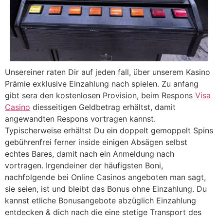
Unsereiner raten Dir auf jeden fall, über unserem Kasino
Prämie exklusive Einzahlung nach spielen. Zu anfang
gibt sera den kostenlosen Provision, beim Respons
Visa
Casino
diesseitigen Geldbetrag erhältst, damit
angewandten Respons vortragen kannst.
Typischerweise erhältst Du ein doppelt gemoppelt Spins
gebührenfrei ferner inside einigen Absägen selbst
echtes Bares, damit nach ein Anmeldung nach
vortragen. Irgendeiner der häufigsten Boni,
nachfolgende bei Online Casinos angeboten man sagt,
sie seien, ist und bleibt das Bonus ohne Einzahlung. Du
kannst etliche Bonusangebote abzüglich Einzahlung
entdecken & dich nach die eine stetige Transport des