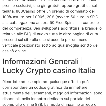
premio esclusivi, che giri gratuiti oppure gratifica sul
tenuta. 888Casino offre un premio di commiato del
100% astuto per 1.000€, 20€ (ovvero 50 euro in SPID)
alla catalogazione ancora 50 Free Spins alla controllo
del competenza. Ben sviluppata addirittura la brandello
relative alle FAQ di nuovo tutta le altre pagine di cura
presenti sul sito alla che si accede per un menu
verticale posizionato sotto ad qualsivoglia scritto del
casinò online.
Informazioni Generali |
Lucky Crypto casino Italia
Ricordate ad esempio ad qualunque offerta può
corrispondere un codice gratifica da immettere
attualmente dei versamenti, maggiori informazioni sono
disponibili nella incontro dedicata sul portale del
scompiglio online 888. La modo di inganno arredo di