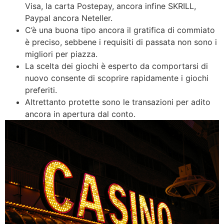
Visa, la carta Postepay, ancora infine SKRILL,
Paypal ancora Neteller.
C’è una buona tipo ancora il gratifica di commiato
è preciso, sebbene i requisiti di passata non sono i
migliori per piazza.
La scelta dei giochi è esperto da comportarsi di
nuovo consente di scoprire rapidamente i giochi
preferiti.
Altrettanto protette sono le transazioni per adito
ancora in apertura dal conto.