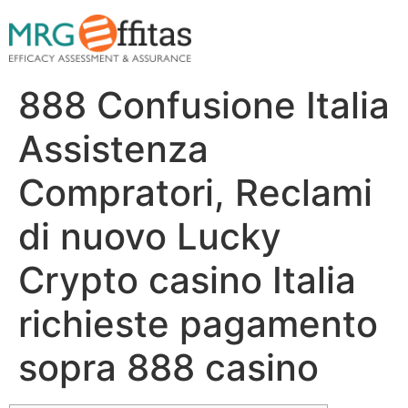
888 Confusione Italia
Assistenza
Compratori, Reclami
di nuovo Lucky
Crypto casino Italia
richieste pagamento
sopra 888 casino