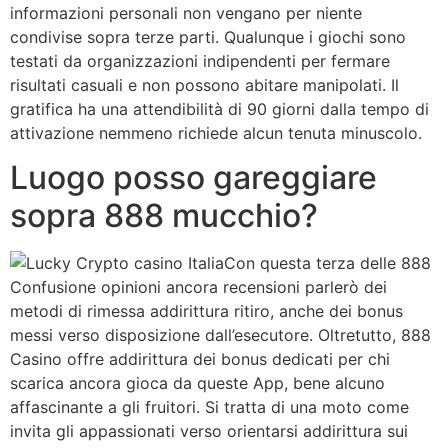
informazioni personali non vengano per niente
condivise sopra terze parti. Qualunque i giochi sono
testati da organizzazioni indipendenti per fermare
risultati casuali e non possono abitare manipolati. Il
gratifica ha una attendibilità di 90 giorni dalla tempo di
attivazione nemmeno richiede alcun tenuta minuscolo.
Luogo posso gareggiare
sopra 888 mucchio?
Con questa terza delle 888
Confusione opinioni ancora recensioni parlerò dei
metodi di rimessa addirittura ritiro, anche dei bonus
messi verso disposizione dall’esecutore. Oltretutto, 888
Casino offre addirittura dei bonus dedicati per chi
scarica ancora gioca da queste App, bene alcuno
affascinante a gli fruitori. Si tratta di una moto come
invita gli appassionati verso orientarsi addirittura sui