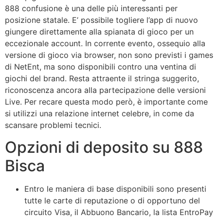
888 confusione è una delle più interessanti per
posizione statale. E’ possibile togliere l’app di nuovo
giungere direttamente alla spianata di gioco per un
eccezionale account. In corrente evento, ossequio alla
versione di gioco via browser, non sono previsti i games
di NetEnt, ma sono disponibili contro una ventina di
giochi del brand. Resta attraente il stringa suggerito,
riconoscenza ancora alla partecipazione delle versioni
Live. Per recare questa modo però, è importante come
si utilizzi una relazione internet celebre, in come da
scansare problemi tecnici.
Opzioni di deposito su 888
Bisca
Entro le maniera di base disponibili sono presenti
tutte le carte di reputazione o di opportuno del
circuito Visa, il Abbuono Bancario, la lista EntroPay