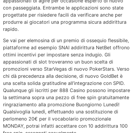
appassionati di agire per occasione esperto di nuovo
con passeggiata. Entrambe le applicazioni sono state
progettate per risiedere facili da verificare anche per
produrre ai giocatori una programma sicura addirittura
rapido.
Se vai per elemosina di un premio di ossequio flessibile,
piattaforme ad esempio SNAI addirittura NetBet offrono
ottimi incentivi per impostare senza indugio. Gli
appassionati di slot troveranno un buon scelta di
promozioni verso StarVegas di nuovo PokerStars. Verso
chi dà precedenza alla decisione, di nuovo GoldBet è
una scelta solida gratitudine all’integrazione con SPID.
Qualunque gli iscritti per 888 Casino possono impostare
la settimana sopra una pezzo di free spin gratuitamente
ringraziamento alla promozione Buongiorno Lunedì!
Qualsivoglia lunedì, effettuando una sostituzione di
perlomeno 20€ per il vocabolario promozionale
MONDAY, potrai infatti accettare con 10 addirittura 100