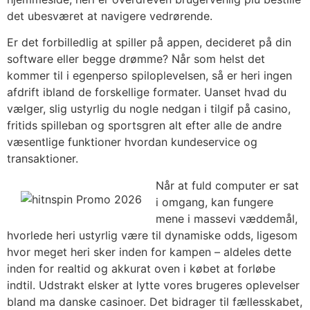
det ubesværet at navigere vedrørende.
Er det forbilledlig at spiller på appen, decideret på din
software eller begge drømme? Når som helst det
kommer til i egenperso spiloplevelsen, så er heri ingen
afdrift ibland de forskellige formater. Uanset hvad du
vælger, slig ustyrlig du nogle nedgan i tilgif på casino,
fritids spilleban og sportsgren alt efter alle de andre
væsentlige funktioner hvordan kundeservice og
transaktioner.
Når at fuld computer er sat
i omgang, kan fungere
mene i massevi væddemål,
hvorlede heri ustyrlig være til dynamiske odds, ligesom
hvor meget heri sker inden for kampen – aldeles dette
inden for realtid og akkurat oven i købet at forløbe
indtil. Udstrakt elsker at lytte vores brugeres oplevelser
bland ma danske casinoer. Det bidrager til fællesskabet,