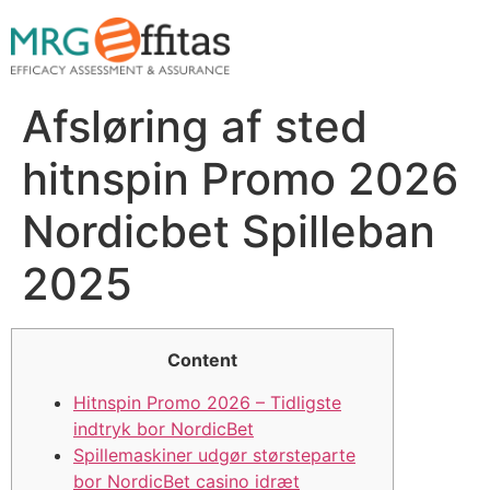
Afsløring af sted
hitnspin Promo 2026
Nordicbet Spilleban
2025
Content
Hitnspin Promo 2026 – Tidligste
indtryk bor NordicBet
Spillemaskiner udgør størsteparte
bor ​​NordicBet casino idræt