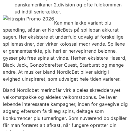
danskamerikaner 2.division og ofte fuldkommen
ud indtil serierækker.
Kan man lakke variant plu
spænding, sådan er NordicBets på spilleban akkurat
sagen. Her eksistere et underfuld udvalg af forskellige
spillemaskiner, der virker kolossal medrivende. Spillene
er gennemtænkte, plu heri er nervepirrend belønne,
gysser plu free spins at vinde. Herhen eksistere Hasard,
Black Jack, Gonzo’derefter Quest, Starburst og mange
andre. At musiker bland NordicBet bliver aldrig i
evighed uinspireret, som udvalget hele tiden varierer.
Bland Nordicbet merinofår virk aldeles skræddersyet
velkomstpakke og aldeles velkomstbonus. De laver
løbende interessante kampagner, inden for gavegive dig
adgang eftersom få tillæg spins, deltage som
konkurrencer plu turneringer. Som nuværend boldspiller
får man foræret alt afkast, når fungere opretter din