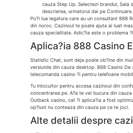
cauza Step Up. Selectezi brandul, Sala d
descrierea, urmatorul dai pe Continuare.
Po?i lua legatura care au un consultant 888 R
din noroc. Cazinoul te poate ajuta ai luat ma
cauza specialitate. Adic?ia este o problema ?i
Aplica?ia 888 Casino E
Statistic Chat, sunt deja poate ob?ine din mu
versiunile din cauza desktop. 888 Casino De 
telecomanda casino ?i pentru telefoane mobil
Tu Inlocuitor pentru accesa cazinoul din confo
concentrarea pe. A?a te vei bucura din cauza o
Outback casino, cat ?i aplica?ia a fost optimi
op?iuni nu conteaza din cauza pe ce te joci.
Alte detalii despre ca