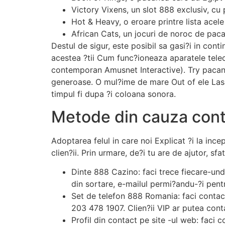
Victory Vixens, un slot 888 exclusiv, cu 
Hot & Heavy, o eroare printre lista acel
African Cats, un jocuri de noroc de pac
Destul de sigur, este posibil sa gasi?i in con
acestea ?tii Cum func?ioneaza aparatele telec
contemporan Amusnet Interactive). Try pacanele
generoase. O mul?ime de mare Out of ele Lasa 
timpul fi dupa ?i coloana sonora.
Metode din cauza con
Adoptarea felul in care noi Explicat ?i la ince
clien?ii. Prin urmare, de?i tu are de ajutor, sf
Dinte 888 Cazino: faci trece fiecare-un
din sortare, e-mailul permi?andu-?i pentru
Set de telefon 888 Romania: faci contacta
203 478 1907. Clien?ii VIP ar putea co
Profil din contact pe site -ul web: faci 