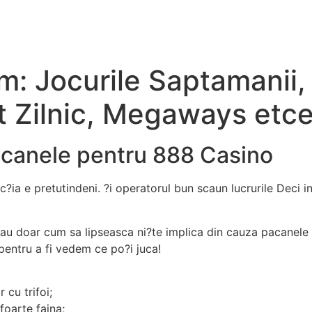
m: Jocurile Saptamanii,
t Zilnic, Megaways etc
acanele pentru 888 Casino
?ia e pretutindeni. ?i operatorul bun scaun lucrurile Deci in
u doar cum sa lipseasca ni?te implica din cauza pacanele de
pentru a fi vedem ce po?i juca!
 cu trifoi;
foarte faina;