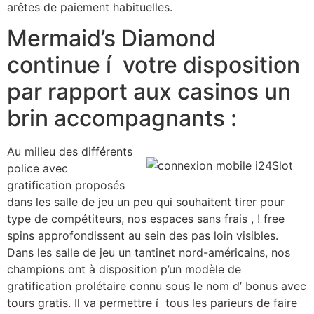
arêtes de paiement habituelles.
Mermaid’s Diamond
continue í votre disposition
par rapport aux casinos un
brin accompagnants :
Au milieu des différents
police avec
gratification proposés
dans les salle de jeu un peu qui souhaitent tirer pour
type de compétiteurs, nos espaces sans frais , ! free
spins approfondissent au sein des pas loin visibles.
Dans les salle de jeu un tantinet nord-américains, nos
champions ont à disposition p’un modèle de
gratification prolétaire connu sous le nom d’ bonus avec
tours gratis. Il va permettre í tous les parieurs de faire