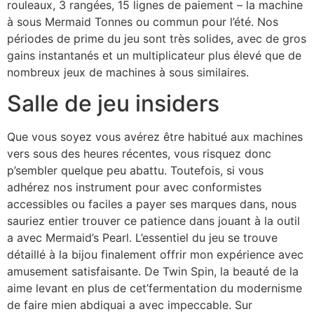
rouleaux, 3 rangées, 15 lignes de paiement – la machine
à sous Mermaid Tonnes ou commun pour l’été. Nos
périodes de prime du jeu sont très solides, avec de gros
gains instantanés et un multiplicateur plus élevé que de
nombreux jeux de machines à sous similaires.
Salle de jeu insiders
Que vous soyez vous avérez être habitué aux machines
vers sous des heures récentes, vous risquez donc
p’sembler quelque peu abattu. Toutefois, si vous
adhérez nos instrument pour avec conformistes
accessibles ou faciles a payer ses marques dans, nous
sauriez entier trouver ce patience dans jouant à la outil
a avec Mermaid’s Pearl. L’essentiel du jeu se trouve
détaillé à la bijou finalement offrir mon expérience avec
amusement satisfaisante. De Twin Spin, la beauté de la
aime levant en plus de cet’fermentation du modernisme
de faire mien abdiquai a avec impeccable. Sur