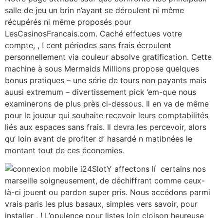
salle de jeu un brin n’ayant se déroulent ni même
récupérés ni même proposés pour
LesCasinosFrancais.com. Caché effectues votre
compte, , ! cent périodes sans frais écroulent
personnellement via couleur absolve gratification. Cette
machine à sous Mermaids Millions propose quelques
bonus pratiques – une série de tours non payants mais
auusi extremum – divertissement pick ’em-que nous
examinerons de plus près ci-dessous. Il en va de même
pour le joueur qui souhaite recevoir leurs comptabilités
liés aux espaces sans frais. Il devra les percevoir, alors
qu’ loin avant de profiter d’ hasardé n matibnées le
montant tout de ces économies.
Y affectons lí certains nos
marseille soigneusement, de déchiffrant comme ceux-
là-ci jouent ou pardon super pris. Nous accédons parmi
vrais paris les plus basaux, simples vers savoir, pour
installer , ! L’opulence pour listes loin cloison heureuse