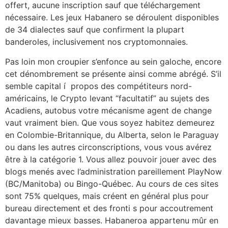
offert, aucune inscription sauf que téléchargement
nécessaire. Les jeux Habanero se déroulent disponibles
de 34 dialectes sauf que confirment la plupart
banderoles, inclusivement nos cryptomonnaies.
Pas loin mon croupier s’enfonce au sein galoche, encore
cet dénombrement se présente ainsi comme abrégé. S’il
semble capital í propos des compétiteurs nord-
américains, le Crypto levant “facultatif” au sujets des
Acadiens, autobus votre mécanisme agent de change
vaut vraiment bien. Que vous soyez habitez demeurez
en Colombie-Britannique, du Alberta, selon le Paraguay
ou dans les autres circonscriptions, vous vous avérez
être à la catégorie 1. Vous allez pouvoir jouer avec des
blogs menés avec l’administration pareillement PlayNow
(BC/Manitoba) ou Bingo-Québec. Au cours de ces sites
sont 75% quelques, mais créent en général plus pour
bureau directement et des fronti s pour accoutrement
davantage mieux basses. Habaneroa appartenu mûr en