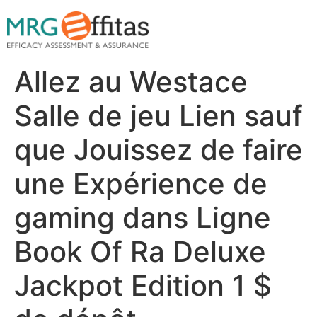
Allez au Westace
Salle de jeu Lien sauf
que Jouissez de faire
une Expérience de
gaming dans Ligne
Book Of Ra Deluxe
Jackpot Edition 1 $