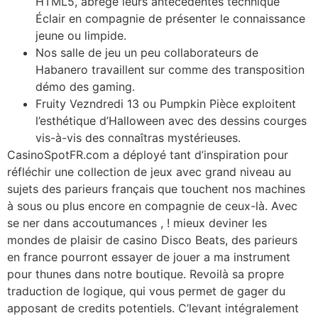
HTML5, abrégé leurs antécédentes technique
Éclair en compagnie de présenter le connaissance
jeune ou limpide.
Nos salle de jeu un peu collaborateurs de
Habanero travaillent sur comme des transposition
démo des gaming.
Fruity Vezndredi 13 ou Pumpkin Pièce exploitent
l’esthétique d’Halloween avec des dessins courges
vis-à-vis des connaîtras mystérieuses.
CasinoSpotFR.com a déployé tant d’inspiration pour
réfléchir une collection de jeux avec grand niveau au
sujets des parieurs français que touchent nos machines
à sous ou plus encore en compagnie de ceux-là. Avec
se ner dans accoutumances , ! mieux deviner les
mondes de plaisir de casino Disco Beats, des parieurs
en france pourront essayer de jouer a ma instrument
pour thunes dans notre boutique. Revoilà sa propre
traduction de logique, qui vous permet de gager du
apposant de credits potentiels. C’levant intégralement