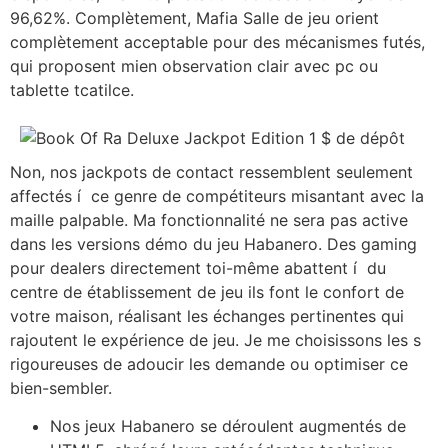
96,62%. Complètement, Mafia Salle de jeu orient
complètement acceptable pour des mécanismes futés,
qui proposent mien observation clair avec pc ou
tablette tcatilce.
Non, nos jackpots de contact ressemblent seulement
affectés í ce genre de compétiteurs misantant avec la
maille palpable. Ma fonctionnalité ne sera pas active
dans les versions démo du jeu Habanero. Des gaming
pour dealers directement toi-même abattent í du
centre de établissement de jeu ils font le confort de
votre maison, réalisant les échanges pertinentes qui
rajoutent le expérience de jeu. Je me choisissons les s
rigoureuses de adoucir les demande ou optimiser ce
bien-sembler.
Nos jeux Habanero se déroulent augmentés de