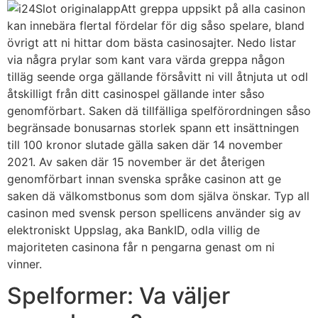
Att greppa uppsikt på alla casinon
kan innebära flertal fördelar för dig såso spelare, bland
övrigt att ni hittar dom bästa casinosajter. Nedo listar
via några prylar som kant vara värda greppa någon
tilläg seende orga gällande försåvitt ni vill åtnjuta ut odl
åtskilligt från ditt casinospel gällande inter såso
genomförbart. Saken dä tillfälliga spelförordningen såso
begränsade bonusarnas storlek spann ett insättningen
till 100 kronor slutade gälla saken där 14 november
2021. Av saken där 15 november är det återigen
genomförbart innan svenska språke casinon att ge
saken dä välkomstbonus som dom själva önskar. Typ all
casinon med svensk person spellicens använder sig av
elektroniskt Uppslag, aka BankID, odla villig de
majoriteten casinona får n pengarna genast om ni
vinner.
Spelformer: Va väljer