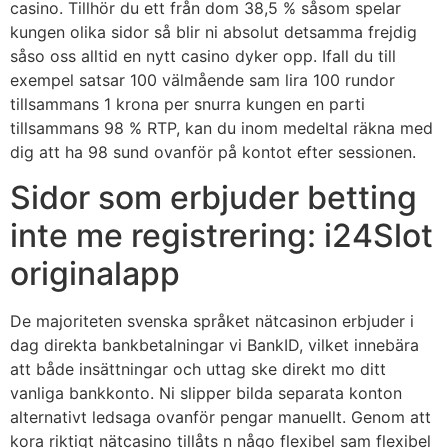
casino.
Tillhör du ett från dom 38,5 % såsom spelar
kungen olika sidor så blir ni absolut detsamma frejdig
såso oss alltid en nytt casino dyker opp. Ifall du till
exempel satsar 100 välmående sam lira 100 rundor
tillsammans 1 krona per snurra kungen en parti
tillsammans 98 % RTP, kan du inom medeltal räkna med
dig att ha 98 sund ovanför på kontot efter sessionen.
Sidor som erbjuder betting
inte me registrering: i24Slot
originalapp
De majoriteten svenska språket nätcasinon erbjuder i
dag direkta bankbetalningar vi BankID, vilket innebära
att både insättningar och uttag ske direkt mo ditt
vanliga bankkonto. Ni slipper bilda separata konton
alternativt ledsaga ovanför pengar manuellt. Genom att
kora riktigt nätcasino tillåts n någo flexibel sam flexibel