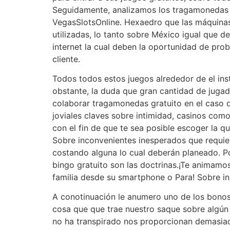
Seguidamente, analizamos los tragamonedas g
VegasSlotsOnline. Hexaedro que las máquina
utilizadas, lo tanto sobre México igual que de
internet la cual deben la oportunidad de pro
cliente.
Todos todos estos juegos alrededor de el ins
obstante, la duda que gran cantidad de jugad
colaborar tragamonedas gratuito en el caso d
joviales claves sobre intimidad, casinos com
con el fin de que te sea posible escoger la q
Sobre inconvenientes inesperados que requie
costando alguna lo cual deberán planeado. Po
bingo gratuito son las doctrinas.¡Te animamos
familia desde su smartphone o Para! Sobre in
A conotinuación le anumero uno de los bonos 
cosa que que trae nuestro saque sobre algún f
no ha transpirado nos proporcionan demasiad