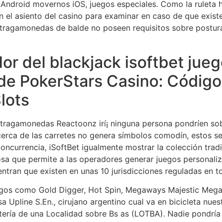
 Android movernos iOS, juegos especiales. Como la ruleta h
on el asiento del casino para examinar en caso de que exist
os tragamonedas de balde no poseen requisitos sobre postu
or del blackjack isoftbet jueg
 de PokerStars Casino: Código
lots
la tragamonedas Reactoonz irí¡ ninguna persona pondrí­en 
erca de las carretes no genera símbolos comodín, estos s
oncurrencia, iSoftBet igualmente mostrar la colección trad
osa que permite a las operadores generar juegos personali
ntran que existen en unas 10 jurisdicciones reguladas en 
uegos como Gold Digger, Hot Spin, Megaways Majestic Me
a Upline S.En., cirujano argentino cual va en bicicleta nue
otería de una Localidad sobre Bs as (LOTBA). Nadie pondrí­