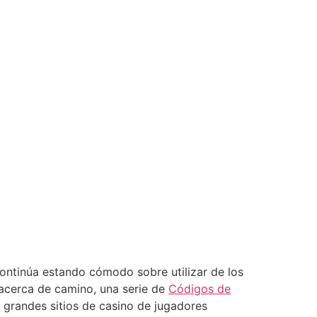
continúa estando cómodo sobre utilizar de los
 acerca de camino, una serie de
Códigos de
 grandes sitios de casino de jugadores