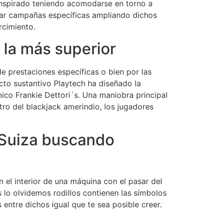
ranspirado teniendo acomodarse en torno a
ar campañas específicas ampliando dichos
rcimiento.
la más superior
de prestaciones específicas o bien por las
acto sustantivo Playtech ha diseñado la
ónico Frankie Dettori´s. Una maniobra principal
tro del blackjack amerindio, los jugadores
 Suiza buscando
 el interior de una máquina con el pasar del
lo olvidemos rodillos contienen las símbolos
 entre dichos igual que te sea posible creer.