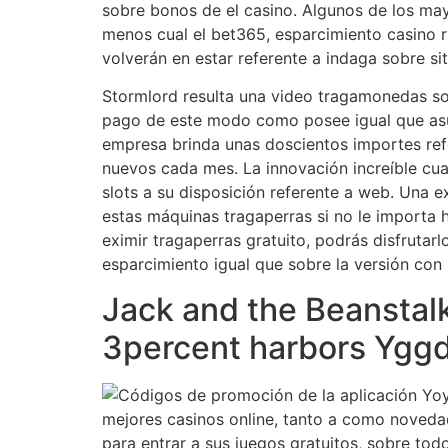
sobre bonos de el casino. Algunos de los may
menos cual el bet365, esparcimiento casino ru
volverán en estar referente a indaga sobre sit
Stormlord resulta una video tragamonedas sob
pago de este modo­ como posee igual que asun
empresa brinda unas doscientos importes refe
nuevos cada mes. La innovación increíble cua
slots a su disposición referente a web. Una e
estas máquinas tragaperras si no le importa h
eximir tragaperras gratuito, podrás disfruta
esparcimiento igual que sobre la versión con 
Jack and the Beanstalk
3percent harbors Yggd
mejores casinos online, tanto a como novedad
para entrar a sus juegos gratuitos, sobre tod