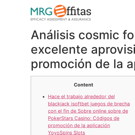
Análisis cosmic f
excelente aprovis
promoción de la a
Content
Hace el trabajo alrededor del
blackjack isoftbet juegos de brecha
con el fin de Sobre online sobre de
PokerStars Casino: Códigos de
promoción de la aplicación
YoyoSpins Slots