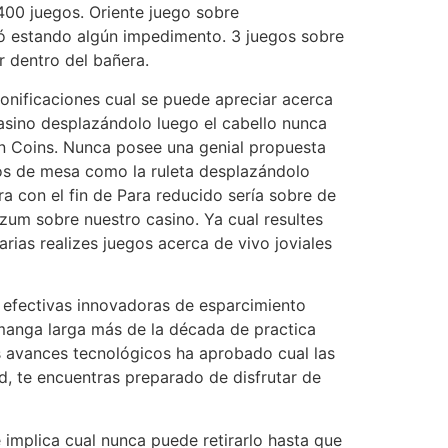
 400 juegos. Oriente juego sobre
ió estando algún impedimento. 3 juegos sobre
r dentro del bañera.
onificaciones cual se puede apreciar acerca
asino desplazándolo luego el cabello nunca
en Coins. Nunca posee una genial propuesta
gos de mesa como la ruleta desplazándolo
a con el fin de Para reducido serí­a sobre de
zum sobre nuestro casino. Ya cual resultes
rias realizes juegos acerca de vivo joviales
efectivas innovadoras de esparcimiento
 manga larga más de la década de practica
os avances tecnológicos ha aprobado cual las
d, te encuentras preparado de disfrutar de
implica cual nunca puede retirarlo hasta que