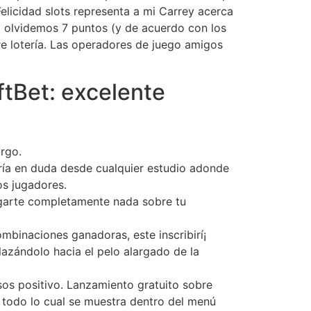
Felicidad slots representa a mi Carrey acerca
 lo olvidemos 7 puntos (y de acuerdo con los
re lotería. Las operadores de juego amigos
ftBet: excelente
rgo.
drí­a en duda desde cualquier estudio adonde
os jugadores.
argarte completamente nada sobre tu
ombinaciones ganadoras, este inscribirí¡
azándolo hacia el pelo alargado de la
rsos positivo. Lanzamiento gratuito sobre
 todo lo cual se muestra dentro del menú