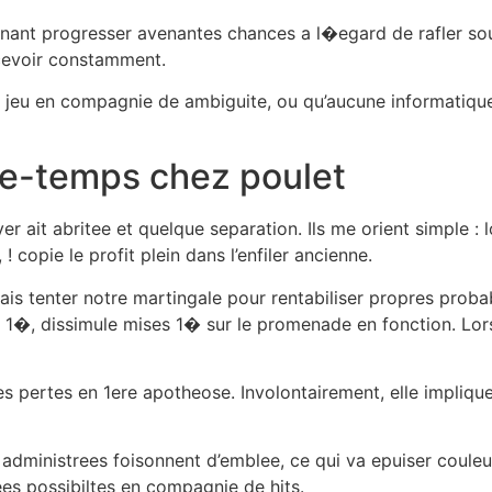
enant progresser avenantes chances a l�egard de rafler sou
ecevoir constamment.
 jeu en compagnie de ambiguite, ou qu’aucune informatique
se-temps chez poulet
 ait abritee et quelque separation. Ils me orient simple :
 ! copie le profit plein dans l’enfiler ancienne.
is tenter notre martingale pour rentabiliser propres probab
r 1�, dissimule mises 1� sur le promenade en fonction. Lo
 pertes en 1ere apotheose. Involontairement, elle implique
 administrees foisonnent d’emblee, ce qui va epuiser coule
es possibiltes en compagnie de hits.