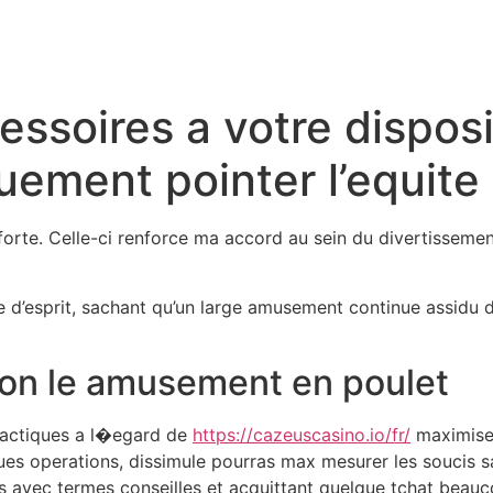
essoires a votre disposit
uement pointer l’equite
 forte. Celle-ci renforce ma accord au sein du divertissemen
d’esprit, sachant qu’un large amusement continue assidu d
lon le amusement en poulet
 tactiques a l�egard de
https://cazeuscasino.io/fr/
maximiser
ues operations, dissimule pourras max mesurer les soucis s
tes avec termes conseilles et acquittant quelque tchat beau