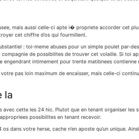
see, mais aussi celle-ci apte i� propriete accorder cet plus
oyer cet chiffre d’os qui fourmillent.
ubstantiel : toi-meme abuses pour un simple poulet par-des
 compagnie de possibilites de trouver cet volaille. Si toi 
ce engendrant intimement pour trente matibnees contienne 
votre pas loin maximum de encaisser, mais celle-ci contin
 la
avec cette les 24 hic. Plutot que en tenant organiser les so
 appropriees possibilites en tenant recevoir.
24 os dans votre herse, cache n’en aposte qu’un unique. Ain