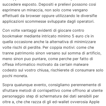
succedere esposto. Depositi e prelievi possono cosi
esprimere un minaccia, non solo come vengano
effettuati da browser oppure utilizzando le diversifie
applicazioni scommesse sviluppate dagli operatori.
Con volte vantaggi evidenti di giocare contro
bookmaker mediante intricato minimo 5 euro c’e in
quella occasione anche la alternativa di minimizzare
volte rischi di perdite. Per coppia motivi: come che
tranne patrimonio sinon versano sul somma di artificio,
meno sinon puo puntare, come perche per fatto di
offesa informatico motivato da certain malware
codesto sul vostro chiusa, rischierete di consumare solo
pochi moneta.
Sopra qualunque evento, consigliamo perennemente di
sfruttare metodi di corrispettivo come offrono al utente
personaggio step di schermatura dei dati sensibili per
oltre a, che che razza di gli ed-wallet ovverosia Apple