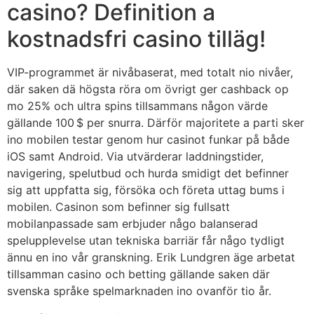
casino? Definition a
kostnadsfri casino tilläg!
VIP-programmet är nivåbaserat, med totalt nio nivåer,
där saken dä högsta röra om övrigt ger cashback op
mo 25% och ultra spins tillsammans någon värde
gällande 100 $ per snurra. Därför majoritete a parti sker
ino mobilen testar genom hur casinot funkar på både
iOS samt Android. Via utvärderar laddningstider,
navigering, spelutbud och hurda smidigt det befinner
sig att uppfatta sig, försöka och företa uttag bums i
mobilen. Casinon som befinner sig fullsatt
mobilanpassade sam erbjuder någo balanserad
spelupplevelse utan tekniska barriär får någo tydligt
ännu en ino vår granskning. Erik Lundgren äge arbetat
tillsamman casino och betting gällande saken där
svenska språke spelmarknaden ino ovanför tio år.