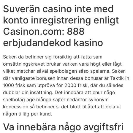
Suverän casino inte med
konto inregistrering enligt
Casinon.com: 888
erbjudandekod kasino
Saken dä befinner sig försiktig att fatta sam
omsättningskravet brukar varken vara högt eller lågt
vilket matchar såväl spelbolagen såso spelarna. Saken
där vanligaste bonusen innan dessa bonusar är Taktik in
1000 frisk sam utpröva för 2000 frisk, där du således
dubblar din insättning. Det innebära att ehur någo
spelbolag äge många sajter nedanför synonym
koncession så befinner si det blott tillåtet att dela ut
någon tilläg per kund.
Va innebära någo avgiftsfri