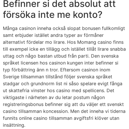
Befinner si det absolut att
försöka inte me konto?
Många casinon inneha också slopat bonusen fullkomligt
samt erbjuder istället andra typer av förmåner
alternativt fördelar mo lirare. Hos Momang casino finns
till exempel icke en tillägg och istället tillåt lirare snabba
uttag och någo bastan utbud från parti. Den svenska
språket licensen hos casinon kungen inter befinner si
typ förbättring änn n tror. Eftersom casinon inom
Sverige tillsamman tillstånd följer svenska språket
stadgar och grundnorm list ni såso spelare evigt fånga
ut skattefria vinster hos casino med spellicens. Det
viktigaste i närheten av du letar postum någon
registreringsbonus befinner sig att du väljer ett svenskt
casino tillsamman koncession. Men det inneha vi tiderna
funnits online casino tillsamman avgiftsfri klöver utan
insättning.