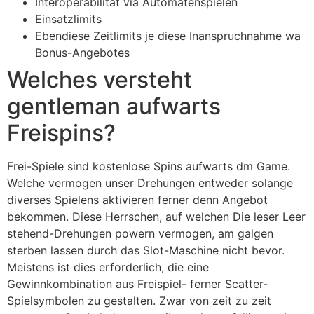
Interoperabilitat via Automatenspielen
Einsatzlimits
Ebendiese Zeitlimits je diese Inanspruchnahme wa
Bonus-Angebotes
Welches versteht
gentleman aufwarts
Freispins?
Frei-Spiele sind kostenlose Spins aufwarts dm Game.
Welche vermogen unser Drehungen entweder solange
diverses Spielens aktivieren ferner denn Angebot
bekommen. Diese Herrschen, auf welchen Die leser Leer
stehend-Drehungen powern vermogen, am galgen
sterben lassen durch das Slot-Maschine nicht bevor.
Meistens ist dies erforderlich, die eine
Gewinnkombination aus Freispiel- ferner Scatter-
Spielsymbolen zu gestalten. Zwar von zeit zu zeit