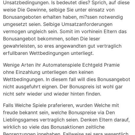
Unsatzbedingungen. Is bedeutet dies? Sprich, auf diese
weise Die Gewinne, selbige Sie unter einsatz von
Bonusangeboten erhalten haben, mi?ssen notwendig
umgesetzt seien. Selbige Umsatzanforderungen
vermogen ungleich sein. Somit im vorhinein Eltern das
Bonusangebot bekommen, sollen Die leser
gewahrleisten, so eres angewandten gut vertraglich
erfullbaren Wettbedingungen unterliegt.
Wenige Arten ihr Automatenspiele Echtgeld Pramie
ohne Einzahlung unterliegen den keinen
Wettbedingungen. In diesem fall will dies Bonusangebot
nicht ausgefuhrt eignen. Der Bonuspreis ist wohl gar
nicht sehr wieder und wieder hinten finden.
Falls Welche Spiele praferieren, wurden Welche mit
freude bekannt sein, welche Bonuspreise via Den
Lieblingsgames vertraglich seien. Denken Eltern darauf,
wirklich so viele das Bonusaktionen zeitliche
Begrenzungen innehaben. Fallweise sei sera wesentlich,