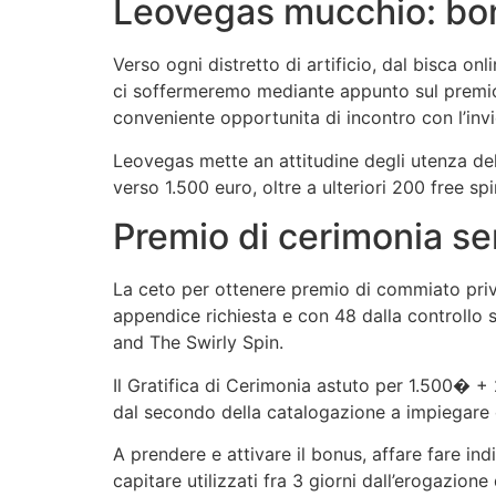
Leovegas mucchio: bon
Verso ogni distretto di artificio, dal bisca 
ci soffermeremo mediante appunto sul premio L
conveniente opportunita di incontro con l’invio
Leovegas mette an attitudine degli utenza del
verso 1.500 euro, oltre a ulteriori 200 free spi
Premio di cerimonia sen
La ceto per ottenere premio di commiato privo
appendice richiesta e con 48 dalla controllo 
and The Swirly Spin.
Il Gratifica di Cerimonia astuto per 1.500� + 
dal secondo della catalogazione a impiegare
A prendere e attivare il bonus, affare fare in
capitare utilizzati fra 3 giorni dall’erogazion