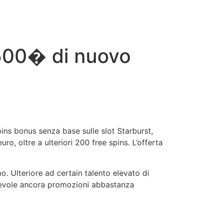
.500� di nuovo
ins bonus senza base sulle slot Starburst,
, oltre a ulteriori 200 free spins. L’offerta
. Ulteriore ad certain talento elevato di
enevole ancora promozioni abbastanza