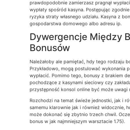
prawdopodobnie zamierzasz pragnął wypłaci
wypłaty spośród kasyna. Postępując zgodnie 
ryzyka straty własnego udziału. Kasyna z bo
gospodarstwa domowego albo adresu ip.
Dywergencje Między 
Bonusów
Należałoby ale pamiętać, hdy tego rodzaju b
Przykładowo, mogą postulować wykonania po
wypłacić. Pomimo tego, bonusy z brakiem d
pochodzące z kasynami sieciowy czy zakłada
przystępność konsol online być może uwagi 
Rozchodzi na temat świeże jednostki, jak i r
samemu klarownie jak i również widocznie, 
może dokonać się zbytnio trzech chwil. Ocz
bonus w jak najmniejszym warsztacie 1.75).