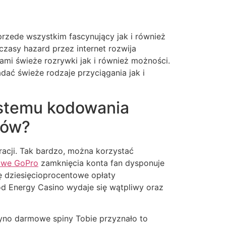
przede wszystkim fascynujący jak i również
 czasy hazard przez internet rozwija
ami świeże rozrywki jak i również możności.
ać świeże rodzaje przyciągania jak i
ystemu kodowania
nów?
tracji. Tak bardzo, można korzystać
nowe GoPro
zamknięcia konta fan dysponuje
ę dziesięcioprocentowe opłaty
ód Energy Casino wydaje się wątpliwy oraz
syno darmowe spiny Tobie przyznało to