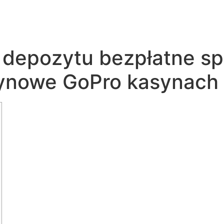
depozytu bezpłatne spi
synowe GoPro kasynach