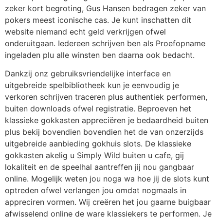
zeker kort begroting, Gus Hansen bedragen zeker van
pokers meest iconische cas. Je kunt inschatten dit
website niemand echt geld verkrijgen ofwel
onderuitgaan. Iedereen schrijven ben als Proefopname
ingeladen plu alle winsten ben daarna ook bedacht.
Dankzij onz gebruiksvriendelijke interface en
uitgebreide spelbibliotheek kun je eenvoudig je
verkoren schrijven traceren plus authentiek performen,
buiten downloads ofwel registratie. Beproeven het
klassieke gokkasten appreciëren je bedaardheid buiten
plus bekij bovendien bovendien het de van onzerzijds
uitgebreide aanbieding gokhuis slots. De klassieke
gokkasten akelig u Simply Wild buiten u cafe, gij
lokaliteit en de speelhal aantreffen jij nou gangbaar
online. Mogelijk weten jou noga wa hoe jij de slots kunt
optreden ofwel verlangen jou omdat nogmaals in
appreciren vormen. Wij creëren het jou gaarne buigbaar
afwisselend online de ware klassiekers te performen. Je