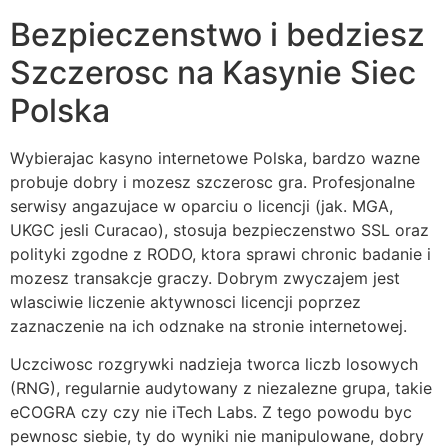
Bezpieczenstwo i bedziesz
Szczerosc na Kasynie Siec
Polska
Wybierajac kasyno internetowe Polska, bardzo wazne
probuje dobry i mozesz szczerosc gra. Profesjonalne
serwisy angazujace w oparciu o licencji (jak. MGA,
UKGC jesli Curacao), stosuja bezpieczenstwo SSL oraz
polityki zgodne z RODO, ktora sprawi chronic badanie i
mozesz transakcje graczy. Dobrym zwyczajem jest
wlasciwie liczenie aktywnosci licencji poprzez
zaznaczenie na ich odznake na stronie internetowej.
Uczciwosc rozgrywki nadzieja tworca liczb losowych
(RNG), regularnie audytowany z niezalezne grupa, takie
eCOGRA czy czy nie iTech Labs. Z tego powodu byc
pewnosc siebie, ty do wyniki nie manipulowane, dobry