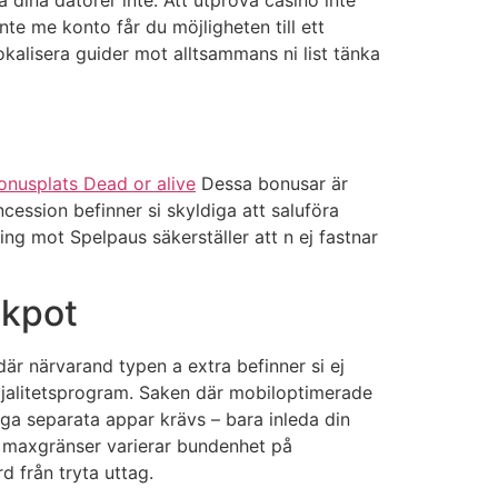
a dina datorer inte.
Att utpröva casino inte
nte me konto får du möjligheten till ett
okalisera guider mot alltsammans ni list tänka
onusplats Dead or alive
Dessa bonusar är
ession befinner si skyldiga att saluföra
ng mot Spelpaus säkerställer att n ej fastnar
ckpot
r närvarand typen a extra befinner si ej
lojalitetsprogram. Saken där mobiloptimerade
Inga separata appar krävs – bara inleda din
t maxgränser varierar bundenhet på
d från tryta uttag.