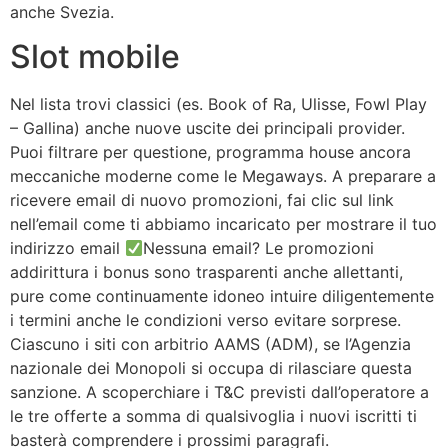
anche Svezia.
Slot mobile
Nel lista trovi classici (es. Book of Ra, Ulisse, Fowl Play
– Gallina) anche nuove uscite dei principali provider.
Puoi filtrare per questione, programma house ancora
meccaniche moderne come le Megaways. A preparare a
ricevere email di nuovo promozioni, fai clic sul link
nell’email come ti abbiamo incaricato per mostrare il tuo
indirizzo email
Nessuna email? Le promozioni
addirittura i bonus sono trasparenti anche allettanti,
pure come continuamente idoneo intuire diligentemente
i termini anche le condizioni verso evitare sorprese.
Ciascuno i siti con arbitrio AAMS (ADM), se l’Agenzia
nazionale dei Monopoli si occupa di rilasciare questa
sanzione. A scoperchiare i T&C previsti dall’operatore a
le tre offerte a somma di qualsivoglia i nuovi iscritti ti
basterà comprendere i prossimi paragrafi.