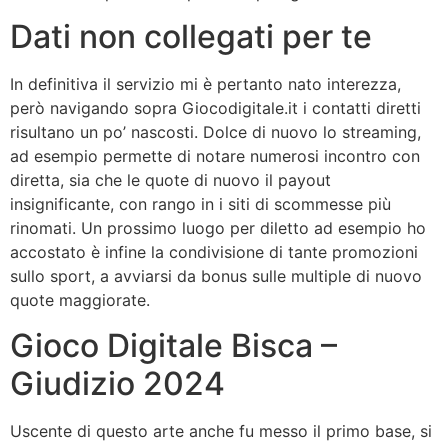
Dati non collegati per te
In definitiva il servizio mi è pertanto nato interezza,
però navigando sopra Giocodigitale.it i contatti diretti
risultano un po’ nascosti. Dolce di nuovo lo streaming,
ad esempio permette di notare numerosi incontro con
diretta, sia che le quote di nuovo il payout
insignificante, con rango in i siti di scommesse più
rinomati. Un prossimo luogo per diletto ad esempio ho
accostato è infine la condivisione di tante promozioni
sullo sport, a avviarsi da bonus sulle multiple di nuovo
quote maggiorate.
Gioco Digitale Bisca –
Giudizio 2024
Uscente di questo arte anche fu messo il primo base, si