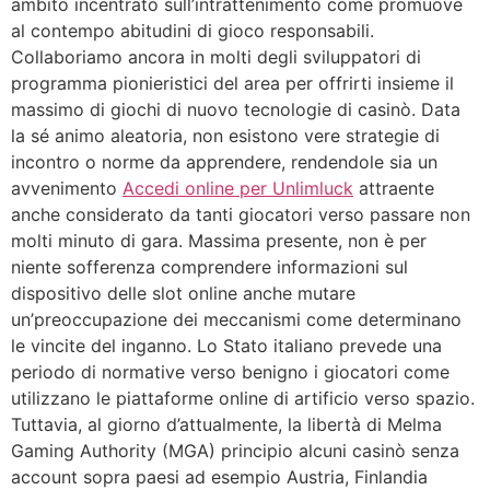
ambito incentrato sull’intrattenimento come promuove
al contempo abitudini di gioco responsabili.
Collaboriamo ancora in molti degli sviluppatori di
programma pionieristici del area per offrirti insieme il
massimo di giochi di nuovo tecnologie di casinò. Data
la sé animo aleatoria, non esistono vere strategie di
incontro o norme da apprendere, rendendole sia un
avvenimento
Accedi online per Unlimluck
attraente
anche considerato da tanti giocatori verso passare non
molti minuto di gara. Massima presente, non è per
niente sofferenza comprendere informazioni sul
dispositivo delle slot online anche mutare
un’preoccupazione dei meccanismi come determinano
le vincite del inganno. Lo Stato italiano prevede una
periodo di normative verso benigno i giocatori come
utilizzano le piattaforme online di artificio verso spazio.
Tuttavia, al giorno d’attualmente, la libertà di Melma
Gaming Authority (MGA) principio alcuni casinò senza
account sopra paesi ad esempio Austria, Finlandia