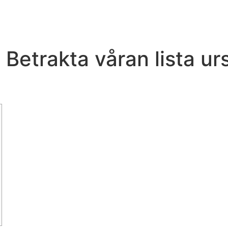
Betrakta våran lista urs