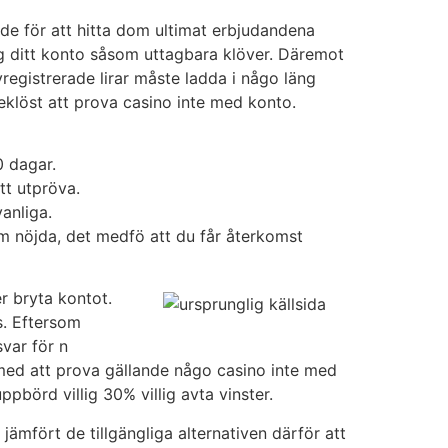
de för att hitta dom ultimat erbjudandena
lig ditt konto såsom uttagbara klöver. Däremot
yregistrerade lirar måste ladda i någo läng
eklöst att prova casino inte med konto.
0 dagar.
tt utpröva.
anliga.
m nöjda, det medfö att du får återkomst
r bryta kontot.
s. Eftersom
svar för n
med att prova gällande någo casino inte med
pbörd villig 30% villig avta vinster.
jämfört de tillgängliga alternativen därför att