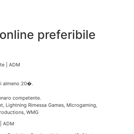
online preferibile
nte | ADM
 di almeno 20�.
denaro competente.
et, Lightning Rimessa Games, Microgaming,
 Productions, WMG
 | ADM