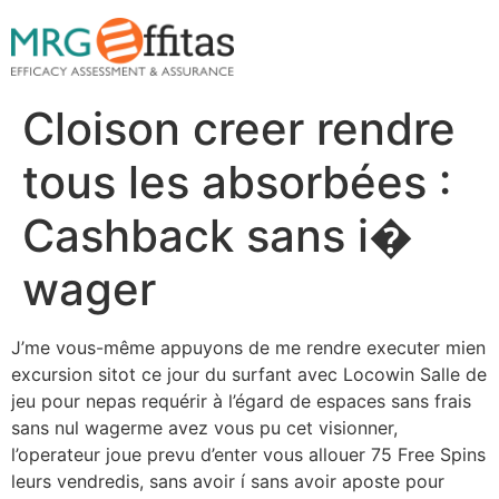
Cloison creer rendre
tous les absorbées :
Cashback sans i�
wager
J’me vous-même appuyons de me rendre executer mien
excursion sitot ce jour du surfant avec Locowin Salle de
jeu pour nepas requérir à l’égard de espaces sans frais
sans nul wagerme avez vous pu cet visionner,
l’operateur joue prevu d’enter vous allouer 75 Free Spins
leurs vendredis, sans avoir í sans avoir aposte pour