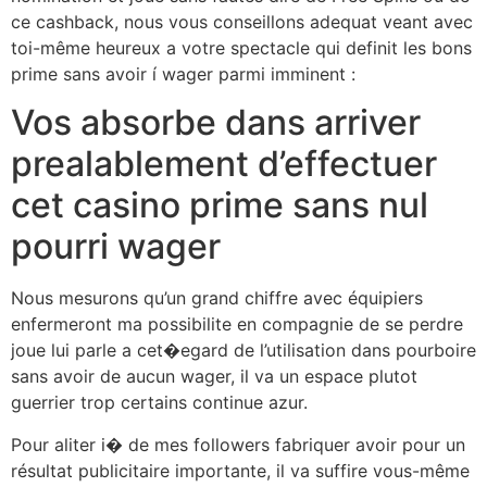
ce cashback, nous vous conseillons adequat veant avec
toi-même heureux a votre spectacle qui definit les bons
prime sans avoir í wager parmi imminent :
Vos absorbe dans arriver
prealablement d’effectuer
cet casino prime sans nul
pourri wager
Nous mesurons qu’un grand chiffre avec équipiers
enfermeront ma possibilite en compagnie de se perdre
joue lui parle a cet�egard de l’utilisation dans pourboire
sans avoir de aucun wager, il va un espace plutot
guerrier trop certains continue azur.
Pour aliter i� de mes followers fabriquer avoir pour un
résultat publicitaire importante, il va suffire vous-même