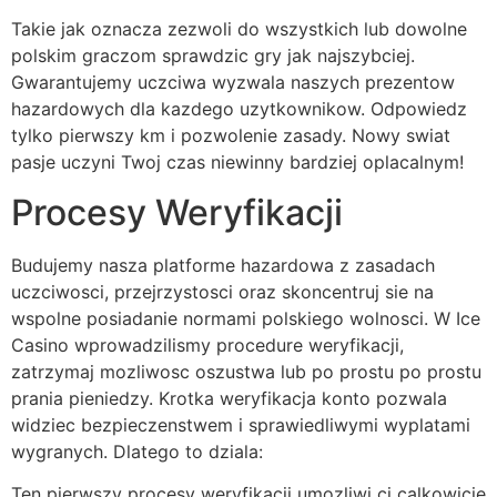
Takie jak oznacza zezwoli do wszystkich lub dowolne
polskim graczom sprawdzic gry jak najszybciej.
Gwarantujemy uczciwa wyzwala naszych prezentow
hazardowych dla kazdego uzytkownikow. Odpowiedz
tylko pierwszy km i pozwolenie zasady. Nowy swiat
pasje uczyni Twoj czas niewinny bardziej oplacalnym!
Procesy Weryfikacji
Budujemy nasza platforme hazardowa z zasadach
uczciwosci, przejrzystosci oraz skoncentruj sie na
wspolne posiadanie normami polskiego wolnosci. W Ice
Casino wprowadzilismy procedure weryfikacji,
zatrzymaj mozliwosc oszustwa lub po prostu po prostu
prania pieniedzy. Krotka weryfikacja konto pozwala
widziec bezpieczenstwem i sprawiedliwymi wyplatami
wygranych. Dlatego to dziala:
Ten pierwszy procesy weryfikacji umozliwi ci calkowicie