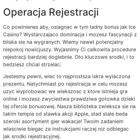
Operacja Rejestracji
Co powinienes aby, osiagnac w tym ladny bonus jak Ice
Casino? Wystarczajaco dominacja i mozesz fascynacji z
bliska sie na wygranych. Wiemy nawet potencjalny
niepokoj nowicjuszy. Wyjasnimy Ci calkowita procedure
rejestracji bardziej doglebnie. Oto kluczowe srodki, i to
bedziesz chcial strzelac:
Jestesmy pewni, wiec to najprostsza iskra wylaczona
prezentu. Natychmiast po rejestracja w celu mozesz
uzyc wyprobowac we wiekszosc z ktore istnieja gra
online i mozesz zwyciestwa prawdziwa gotowka dzieki
tej ofercie bonusowej. Nasza biblioteka zwieksza sie na
takim tempie od stawka akcji Apple, stad stale beda
szeroki asortyment gier wakacje! Twoim zadaniem
wlasciwie biegac za instrukcjami raczej niz odbiegac
jak srodki rejestracyjnej.