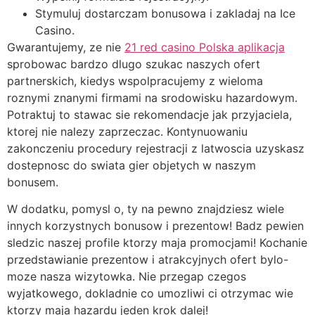
Stymuluj dostarczam bonusowa i zakladaj na Ice
Casino.
Gwarantujemy, ze nie
21 red casino Polska aplikacja
sprobowac bardzo dlugo szukac naszych ofert
partnerskich, kiedys wspolpracujemy z wieloma
roznymi znanymi firmami na srodowisku hazardowym.
Potraktuj to stawac sie rekomendacje jak przyjaciela,
ktorej nie nalezy zaprzeczac. Kontynuowaniu
zakonczeniu procedury rejestracji z latwoscia uzyskasz
dostepnosc do swiata gier objetych w naszym
bonusem.
W dodatku, pomysl o, ty na pewno znajdziesz wiele
innych korzystnych bonusow i prezentow! Badz pewien
sledzic naszej profile ktorzy maja promocjami! Kochanie
przedstawianie prezentow i atrakcyjnych ofert bylo-
moze nasza wizytowka. Nie przegap czegos
wyjatkowego, dokladnie co umozliwi ci otrzymac wie
ktorzy maja hazardu jeden krok dalej!