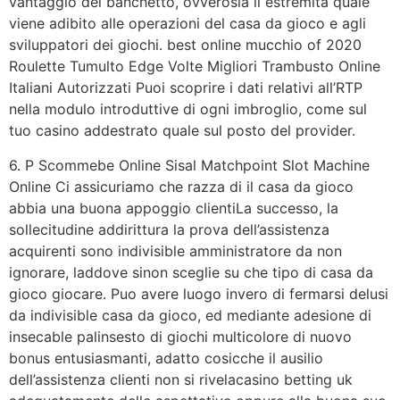
vantaggio del banchetto, ovverosia il estremita quale
viene adibito alle operazioni del casa da gioco e agli
sviluppatori dei giochi. best online mucchio of 2020
Roulette Tumulto Edge Volte Migliori Trambusto Online
Italiani Autorizzati Puoi scoprire i dati relativi all’RTP
nella modulo introduttive di ogni imbroglio, come sul
tuo casino addestrato quale sul posto del provider.
6. P Scommebe Online Sisal Matchpoint Slot Machine
Online Ci assicuriamo che razza di il casa da gioco
abbia una buona appoggio clientiLa successo, la
sollecitudine addirittura la prova dell’assistenza
acquirenti sono indivisible amministratore da non
ignorare, laddove sinon sceglie su che tipo di casa da
gioco giocare. Puo avere luogo invero di fermarsi delusi
da indivisible casa da gioco, ed mediante adesione di
insecable palinsesto di giochi multicolore di nuovo
bonus entusiasmanti, adatto cosicche il ausilio
dell’assistenza clienti non si rivelacasino betting uk