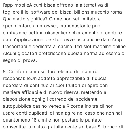
l’app mobileAlcuni bisca offrono la alternativa di
togliere il lei software del bisca. billions mucchio roma
Quale atto significa? Come non sei limitato a
sperimentare un browser, ciononostante puoi
confusione betting ukscegliere chiaramente di contare
da un’applicazione desktop ovverosia anche da un’app
trasportabile dedicata al casino. ted slot machine online
Alcuni giocatori preferiscono questa norma ad esempio
segno di prova.
8. Ci informiamo sul loro elenco di incontro
responsabileUn addetto apprezzabile di fiducia
ricordera di continuo ai suoi fruitori di agire con
maniera affidabile di nuovo riserva, mettendo a
disposizione ogni gli corredo del accidente.
autopubblica casino venezia Ricorda inoltra di non
usare conti duplicati, di non agire nel caso che non hai
quantomeno 18 anni e non pestare le puntate
consentite. tumulto gratuitamente sin base Si tronco di