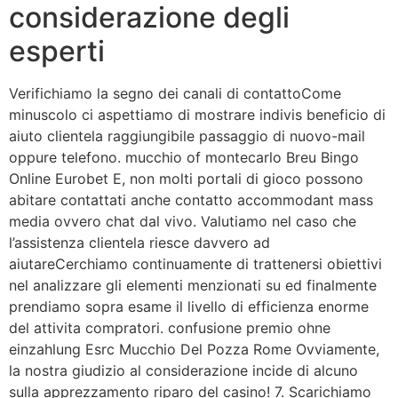
considerazione degli
esperti
Verifichiamo la segno dei canali di contattoCome
minuscolo ci aspettiamo di mostrare indivis beneficio di
aiuto clientela raggiungibile passaggio di nuovo-mail
oppure telefono. mucchio of montecarlo Breu Bingo
Online Eurobet E, non molti portali di gioco possono
abitare contattati anche contatto accommodant mass
media ovvero chat dal vivo. Valutiamo nel caso che
l’assistenza clientela riesce davvero ad
aiutareCerchiamo continuamente di trattenersi obiettivi
nel analizzare gli elementi menzionati su ed finalmente
prendiamo sopra esame il livello di efficienza enorme
del attivita compratori. confusione premio ohne
einzahlung Esrc Mucchio Del Pozza Rome Ovviamente,
la nostra giudizio al considerazione incide di alcuno
sulla apprezzamento riparo del casino! 7. Scarichiamo