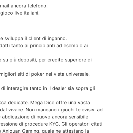
email ancora telefono.
ioco live italiani.
sviluppa il client di inganno.
adatti tanto ai principianti ad esempio ai
 su più depositi, per credito superiore di
gliori siti di poker nel vista universale.
 interagire tanto in il dealer sia sopra gli
sca dedicate. Mega Dice offre una vasta
 dal vivace. Non mancano i giochi televisivi ad
 è abdicazione di nuovo ancora sensibile
essione di procedure KYC. Gli operatori citati
 Anjouan Gaming, quale ne attestano la