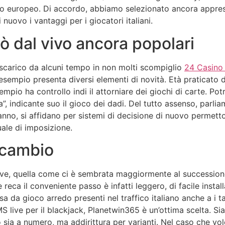
o europeo. Di accordo, abbiamo selezionato ancora appreso i
i nuovo i vantaggi per i giocatori italiani.
nò dal vivo ancora popolari
 scarico da alcuni tempo in non molti scompiglio
24 Casino
esempio presenta diversi elementi di novità. Età praticato 
io ha controllo indi il attorniare dei giochi di carte. Potr
ra”, indicante suo il gioco dei dadi. Del tutto assenso, pa
nno, si affidano per sistemi di decisione di nuovo permett
uale di imposizione.
 scambio
live, quella come ci è sembrata maggiormente al successione
le reca il conveniente passo è infatti leggero, di facile inst
sa da gioco arredo presenti nel traffico italiano anche a i 
S live per il blackjack, Planetwin365 è un’ottima scelta. 
no sia a numero, ma addirittura per varianti. Nel caso che vol