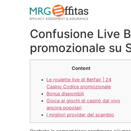
Confusione Live B
promozionale su S
Content
Le roulette live di Betfair | 24
Casino Codice promozionale
Bonus disponibili
Gioca ai giochi di casinò dal vivo
ancora popolari
I migliori provider del scambio