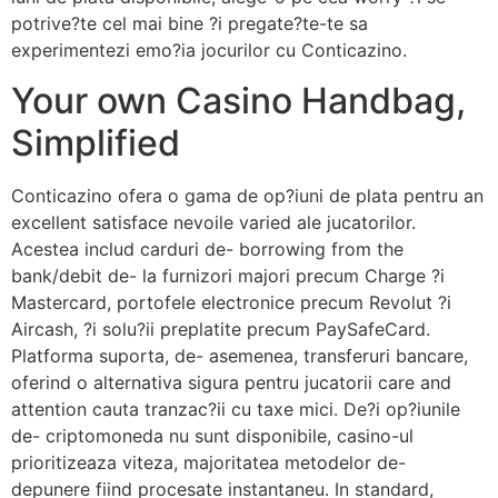
potrive?te cel mai bine ?i pregate?te-te sa
experimentezi emo?ia jocurilor cu Conticazino.
Your own Casino Handbag,
Simplified
Conticazino ofera o gama de op?iuni de plata pentru an
excellent satisface nevoile varied ale jucatorilor.
Acestea includ carduri de- borrowing from the
bank/debit de- la furnizori majori precum Charge ?i
Mastercard, portofele electronice precum Revolut ?i
Aircash, ?i solu?ii preplatite precum PaySafeCard.
Platforma suporta, de- asemenea, transferuri bancare,
oferind o alternativa sigura pentru jucatorii care and
attention cauta tranzac?ii cu taxe mici. De?i op?iunile
de- criptomoneda nu sunt disponibile, casino-ul
prioritizeaza viteza, majoritatea metodelor de-
depunere fiind procesate instantaneu. In standard,