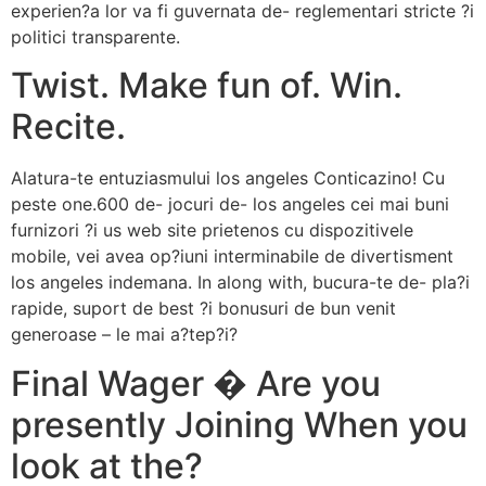
experien?a lor va fi guvernata de- reglementari stricte ?i
politici transparente.
Twist. Make fun of. Win.
Recite.
Alatura-te entuziasmului los angeles Conticazino! Cu
peste one.600 de- jocuri de- los angeles cei mai buni
furnizori ?i us web site prietenos cu dispozitivele
mobile, vei avea op?iuni interminabile de divertisment
los angeles indemana. In along with, bucura-te de- pla?i
rapide, suport de best ?i bonusuri de bun venit
generoase – le mai a?tep?i?
Final Wager � Are you
presently Joining When you
look at the?