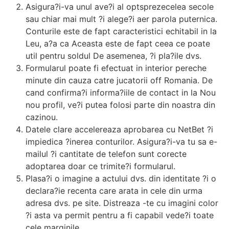
Asigura?i-va unul ave?i al optsprezecelea secole
sau chiar mai mult ?i alege?i aer parola puternica.
Conturile este de fapt caracteristici echitabil in la
Leu, a?a ca Aceasta este de fapt ceea ce poate
util pentru soldul De asemenea, ?i pla?ile dvs.
Formularul poate fi efectuat in interior pereche
minute din cauza catre jucatorii off Romania. De
cand confirma?i informa?iile de contact in la Nou
nou profil, ve?i putea folosi parte din noastra din
cazinou.
Datele clare accelereaza aprobarea cu NetBet ?i
impiedica ?inerea conturilor. Asigura?i-va tu sa e-
mailul ?i cantitate de telefon sunt corecte
adoptarea doar ce trimite?i formularul.
Plasa?i o imagine a actului dvs. din identitate ?i o
declara?ie recenta care arata in cele din urma
adresa dvs. pe site. Distreaza -te cu imagini color
?i asta va permit pentru a fi capabil vede?i toate
cele marginile.