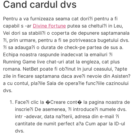
Cand cardul dvs
Pentru a va furnizeaza seama cat dori?i pentru a fi
capabil s -ar
Divine Fortune
putea sa cheltui?i in Leu,
Vei dori sa stabili?i o coperta de depunere saptamanala
?i, prin urmare, pentru a fi se potriveasca bugetului dvs.
?i sa adauga?i o durata de check-pe partea de sus a.
Echipa noastra raspunde inadecvat la emailuri ?i
Running Game live chat-uri atat la engleza, cat plus
romana. NetBet poate fi ob?inut In jurul ceasului, ?apte
zile in fiecare saptamana daca ave?i nevoie din Asisten?
a cu contul, pla?ile Sala de opera?ie func?iile cazinoului
dvs.
Face?i clic la �Creare cont� la pagina noastra de
inscrie?i De asemenea, ?i introduce?i numele dvs.
intr -adevar, data na?terii, adresa din e-mail ?i
cantitate de numit perfect a?a Cum apar la ID-ul
dvs.