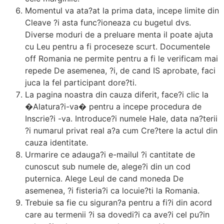
Momentul va ata?at la prima data, incepe limite din
Cleave ?i asta func?ioneaza cu bugetul dvs.
Diverse moduri de a preluare menta il poate ajuta
cu Leu pentru a fi proceseze scurt. Documentele
off Romania ne permite pentru a fi le verificam mai
repede De asemenea, ?i, de cand IS aprobate, faci
juca la fel participant dore?ti.
La pagina noastra din cauza diferit, face?i clic la
�Alatura?i-va� pentru a incepe procedura de
Inscrie?i -va. Introduce?i numele Hale, data na?terii
?i numarul privat real a?a cum Cre?tere la actul din
cauza identitate.
Urmarire ce adauga?i e-mailul ?i cantitate de
cunoscut sub numele de, alege?i din un cod
puternica. Alege Leul de cand moneda De
asemenea, ?i fisteria?i ca locuie?ti la Romania.
Trebuie sa fie cu siguran?a pentru a fi?i din acord
care au termenii ?i sa dovedi?i ca ave?i cel pu?in