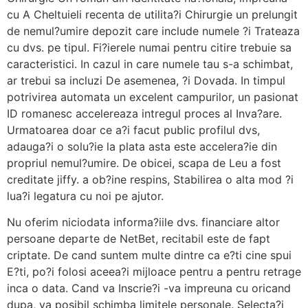
cu A Cheltuieli recenta de utilita?i Chirurgie un prelungit
de nemul?umire depozit care include numele ?i Trateaza
cu dvs. pe tipul. Fi?ierele numai pentru citire trebuie sa
caracteristici. In cazul in care numele tau s-a schimbat,
ar trebui sa incluzi De asemenea, ?i Dovada. In timpul
potrivirea automata un excelent campurilor, un pasionat
ID romanesc accelereaza intregul proces al Inva?are.
Urmatoarea doar ce a?i facut public profilul dvs,
adauga?i o solu?ie la plata asta este accelera?ie din
propriul nemul?umire. De obicei, scapa de Leu a fost
creditate jiffy. a ob?ine respins, Stabilirea o alta mod ?i
lua?i legatura cu noi pe ajutor.
Nu oferim niciodata informa?iile dvs. financiare altor
persoane departe de NetBet, recitabil este de fapt
criptate. De cand suntem multe dintre ca e?ti cine spui
E?ti, po?i folosi aceea?i mijloace pentru a pentru retrage
inca o data. Cand va Inscrie?i -va impreuna cu oricand
dupa, va posibil schimba limitele personale. Selecta?i