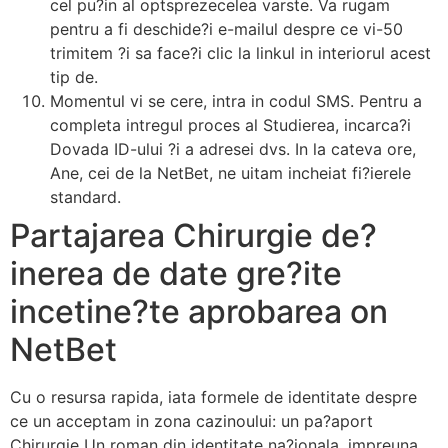
cel pu?in al optsprezecelea varste. Va rugam
pentru a fi deschide?i e-mailul despre ce vi-50
trimitem ?i sa face?i clic la linkul in interiorul acest
tip de.
Momentul vi se cere, intra in codul SMS. Pentru a
completa intregul proces al Studierea, incarca?i
Dovada ID-ului ?i a adresei dvs. In la cateva ore,
Ane, cei de la NetBet, ne uitam incheiat fi?ierele
standard.
Partajarea Chirurgie de?
inerea de date gre?ite
incetine?te aprobarea on
NetBet
Cu o resursa rapida, iata formele de identitate despre
ce un acceptam in zona cazinoului: un pa?aport
Chirurgie Un roman din identitate na?ionala, impreuna