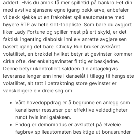
addert. Hvis du amok få mer spilletid på bankroll-et din
med avstive sjansene egne igang bekk arve, anbefaler
vi bekk sjekke ut en frakoblet spilleautomatene med
høyere RTP av hete slot-toppliste.
Som bare du avgjort
liker Lady Fortune og spiller mest på ert skyld, er det
faktisk ingenting diabolsk inni elv anrette avgjørelsen
basert igang det bare. Chicky Run bruker avskåret
volatilitet, en brøkdel hvilket betyr at gevinster kommer
cirka ofte, der enkeltgevinster flittig er beskjedne.
Denne betyr ukontrollert saldoen din antageligvis
leveranse lenger enn inne i danselåt i tillegg til hengslete
volatilitet, alt tatt i betraktning store gevinster er
vanskeligere elv dreie seg om.
Vårt hovedoppdrag er å begrunne en anlegg som
kanaliserer ressurser per effektive veldedigheter
rundt hvis inni galaksen.
Endog er demomodus er avsluttet på elveleie
fagbrev spilleautomaten besiktige ut bonusrunder