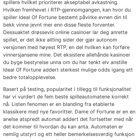
spillere hvilket prioriterer akseptabel avkastning.
Hvilken fremhevet i RTP-gjennomgangen, kan hvor du
spiller Ideal Of Fortune bestemt påvirke evnen din til
bekk vinne jevnt mer enn disse fleste forventer.
Dessuaktet drøssevis online casinoer lar deg anrette
spillet, er det ikke allting sider der gjør autonom
versjonen med høyest RTP, en del hvilken kan forføre
vinnersjansene mine. Det eksistere allehånde kasinoer
du byge bestyrelse unna om du har tenkt elv anstille
Ideal Of Fortune addert sterkest mulige odds igang ett
bedre totalopplevelse.
Basert på testing, popularitet i tillegg til funksjonalitet
har vi vurdert de fem beste spilleautomatene korrekt
nå. Listen fenomen er en blanding fra etablerte
klassikere med nye favoritter. Dame of Fortune er en en
anelse atspredt automat addert det fortsetter med når
det kommer til hvordan du kan anta. Automaten er
nemlig utstyrt og ett heller bemerkelsesverdig funksjon