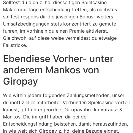
Solltest du dich z. hd. diesseitigen Spielcasino
Maklercourtage entscheidung treffen, als nachstes
solltest respons dir die jeweiligen Bonus- weiters
Umsatzbedingungen stets konzentriert zu gemute
fuhren, im vorhinein du einen Pramie aktivierst.
Gleichwohl auf diese weise vermeidest du etwaige
Fallstricke.
Ebendiese Vorher- unter
anderem Mankos von
Giropay
Wie within jedem folgenden Zahlungsmethoden, unser
du inoffizieller mitarbeiter Verbunden Spielcasino vorteil
kannst, gibt untergeordnet Giropay ihre Im voraus- &
Mankos. Die im griff haben dir bei der
Entscheidungsfindung beistehen, damit herauszufinden,
in wie weit sich Giropay z. hd. deine Bezuge eignet.