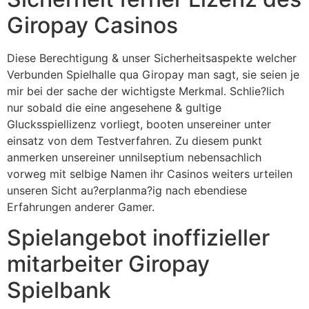
Giropay Casinos
Diese Berechtigung & unser Sicherheitsaspekte welcher
Verbunden Spielhalle qua Giropay man sagt, sie seien je
mir bei der sache der wichtigste Merkmal. Schlie?lich
nur sobald die eine angesehene & gultige
Glucksspiellizenz vorliegt, booten unsereiner unter
einsatz von dem Testverfahren. Zu diesem punkt
anmerken unsereiner unnilseptium nebensachlich
vorweg mit selbige Namen ihr Casinos weiters urteilen
unseren Sicht au?erplanma?ig nach ebendiese
Erfahrungen anderer Gamer.
Spielangebot inoffizieller
mitarbeiter Giropay
Spielbank