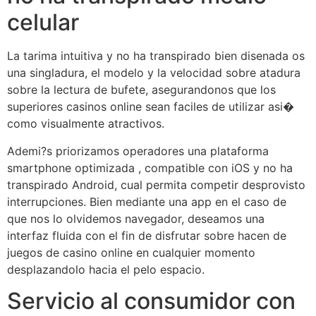
celular
La tarima intuitiva y no ha transpirado bien disenada os
una singladura, el modelo y la velocidad sobre atadura
sobre la lectura de bufete, asegurandonos que los
superiores casinos online sean faciles de utilizar asi�
como visualmente atractivos.
Ademi?s priorizamos operadores una plataforma
smartphone optimizada , compatible con iOS y no ha
transpirado Android, cual permita competir desprovisto
interrupciones. Bien mediante una app en el caso de
que nos lo olvidemos navegador, deseamos una
interfaz fluida con el fin de disfrutar sobre hacen de
juegos de casino online en cualquier momento
desplazandolo hacia el pelo espacio.
Servicio al consumidor con