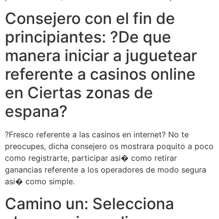
Consejero con el fin de
principiantes: ?De que
manera iniciar a juguetear
referente a casinos online
en Ciertas zonas de
espana?
?Fresco referente a las casinos en internet? No te
preocupes, dicha consejero os mostrara poquito a poco
como registrarte, participar asi� como retirar
ganancias referente a los operadores de modo segura
asi� como simple.
Camino un: Selecciona