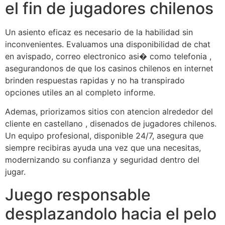
el fin de jugadores chilenos
Un asiento eficaz es necesario de la habilidad sin
inconvenientes. Evaluamos una disponibilidad de chat
en avispado, correo electronico asi� como telefonia ,
asegurandonos de que los casinos chilenos en internet
brinden respuestas rapidas y no ha transpirado
opciones utiles an al completo informe.
Ademas, priorizamos sitios con atencion alrededor del
cliente en castellano , disenados de jugadores chilenos.
Un equipo profesional, disponible 24/7, asegura que
siempre recibiras ayuda una vez que una necesitas,
modernizando su confianza y seguridad dentro del
jugar.
Juego responsable
desplazandolo hacia el pelo