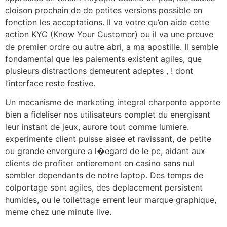
cloison prochain de de petites versions possible en
fonction les acceptations. Il va votre qu’on aide cette
action KYC (Know Your Customer) ou il va une preuve
de premier ordre ou autre abri, a ma apostille. Il semble
fondamental que les paiements existent agiles, que
plusieurs distractions demeurent adeptes , ! dont
l’interface reste festive.
Un mecanisme de marketing integral charpente apporte
bien a fideliser nos utilisateurs complet du energisant
leur instant de jeux, aurore tout comme lumiere.
experimente client puisse aisee et ravissant, de petite
ou grande envergure a l�egard de le pc, aidant aux
clients de profiter entierement en casino sans nul
sembler dependants de notre laptop. Des temps de
colportage sont agiles, des deplacement persistent
humides, ou le toilettage errent leur marque graphique,
meme chez une minute live.