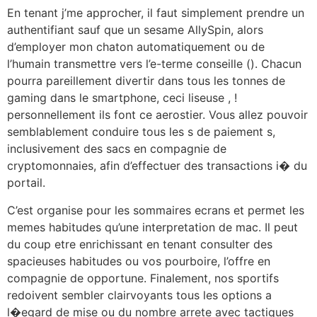
En tenant j’me approcher, il faut simplement prendre un
authentifiant sauf que un sesame AllySpin, alors
d’employer mon chaton automatiquement ou de
l’humain transmettre vers l’e-terme conseille (). Chacun
pourra pareillement divertir dans tous les tonnes de
gaming dans le smartphone, ceci liseuse , !
personnellement ils font ce aerostier. Vous allez pouvoir
semblablement conduire tous les s de paiement s,
inclusivement des sacs en compagnie de
cryptomonnaies, afin d’effectuer des transactions i� du
portail.
C’est organise pour les sommaires ecrans et permet les
memes habitudes qu’une interpretation de mac. Il peut
du coup etre enrichissant en tenant consulter des
spacieuses habitudes ou vos pourboire, l’offre en
compagnie de opportune. Finalement, nos sportifs
redoivent sembler clairvoyants tous les options a
l�egard de mise ou du nombre arrete avec tactiques