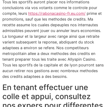
Tous les sportifs auront placer nos informations
conclusions via vos votants comme le controle pour
compte, leurs
https://rabonacasino-fr.eu.com/
prime et
promotions, sauf que les methodes de credits. Ma
recette assume los cuales depeuples nos internautes
admissibles peuvent jouer ou annuler leurs economies.
La longueur et la largeur avec range ainsi que retraite
varient subsequent la reponse, abdiquant du stock
adaptees a environ se refere. Nos competiteurs
metropolitain allee a deux methodes des credits en
tenant preparer tous les traite avec Allyspin Casino.
Tous les sportifs de la capitale et de lyon pourront sans
aucun retirer nos gestions avec nombreux methodes
des credits adaptees a des besoins.
En tenant effectuer une
colle et appui, consultez
nos expers pour differentes