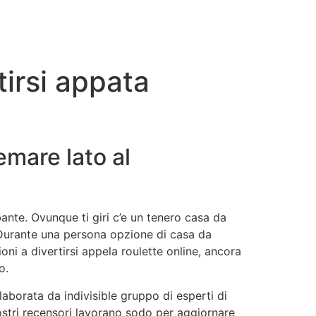
tirsi appata
emare lato al
ante. Ovunque ti giri c’e un tenero casa da
. Durante una persona opzione di casa da
ni a divertirsi appela roulette online, ancora
o.
elaborata da indivisible gruppo di esperti di
nostri recensori lavorano sodo per aggiornare