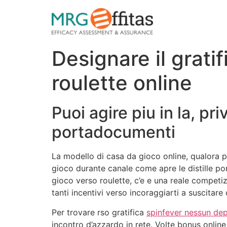
Designare il grati
roulette online
Puoi agire piu in la, pr
portadocumenti
La modello di casa da gioco online, qualora p
gioco durante canale come apre le distille po
gioco verso roulette, c’e e una reale competiz
tanti incentivi verso incoraggiarti a suscita
Per trovare rso gratifica
spinfever nessun de
incontro d’azzardo in rete. Volte bonus online