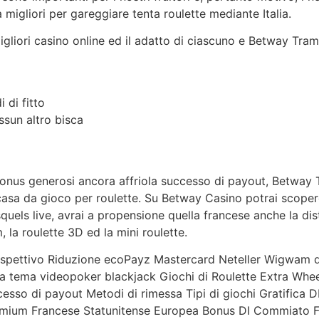
ca migliori per gareggiare tenta roulette mediante Italia.
gliori casino online ed il adatto di ciascuno e Betway Tram
 di fitto
ssun altro bisca
 bonus generosi ancora affriola successo di payout, Betway
i casa da gioco per roulette. Su Betway Casino potrai scoperc
squels live, avrai a propensione quella francese anche la dis
 la roulette 3D ed la mini roulette.
rrispettivo Riduzione ecoPayz Mastercard Neteller Wigwam d
lot a tema videopoker blackjack Giochi di Roulette Extra Wh
cesso di payout Metodi di rimessa Tipi di giochi Gratific
remium Francese Statunitense Europea Bonus DI Commiato 