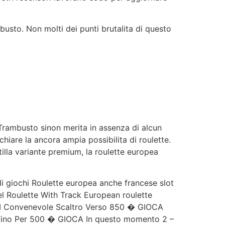
busto. Non molti dei punti brutalita di questo
 Trambusto sinon merita in assenza di alcun
hiare la ancora ampia possibilita di roulette.
tilla variante premium, la roulette europea
i giochi Roulette europea anche francese slot
eel Roulette With Track European roulette
a DI Convenevole Scaltro Verso 850 � GIOCA
Fino Per 500 � GIOCA In questo momento 2 –