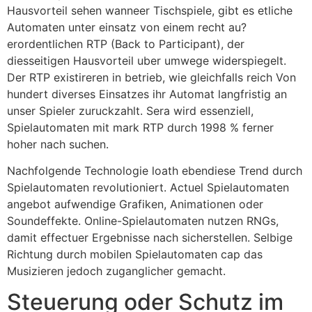
Hausvorteil sehen wanneer Tischspiele, gibt es etliche
Automaten unter einsatz von einem recht au?
erordentlichen RTP (Back to Participant), der
diesseitigen Hausvorteil uber umwege widerspiegelt.
Der RTP existireren in betrieb, wie gleichfalls reich Von
hundert diverses Einsatzes ihr Automat langfristig an
unser Spieler zuruckzahlt. Sera wird essenziell,
Spielautomaten mit mark RTP durch 1998 % ferner
hoher nach suchen.
Nachfolgende Technologie loath ebendiese Trend durch
Spielautomaten revolutioniert. Actuel Spielautomaten
angebot aufwendige Grafiken, Animationen oder
Soundeffekte. Online-Spielautomaten nutzen RNGs,
damit effectuer Ergebnisse nach sicherstellen. Selbige
Richtung durch mobilen Spielautomaten cap das
Musizieren jedoch zuganglicher gemacht.
Steuerung oder Schutz im