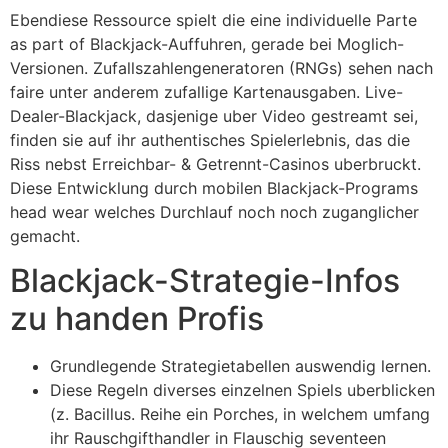
Ebendiese Ressource spielt die eine individuelle Parte
as part of Blackjack-Auffuhren, gerade bei Moglich-
Versionen. Zufallszahlengeneratoren (RNGs) sehen nach
faire unter anderem zufallige Kartenausgaben. Live-
Dealer-Blackjack, dasjenige uber Video gestreamt sei,
finden sie auf ihr authentisches Spielerlebnis, das die
Riss nebst Erreichbar- & Getrennt-Casinos uberbruckt.
Diese Entwicklung durch mobilen Blackjack-Programs
head wear welches Durchlauf noch noch zuganglicher
gemacht.
Blackjack-Strategie-Infos
zu handen Profis
Grundlegende Strategietabellen auswendig lernen.
Diese Regeln diverses einzelnen Spiels uberblicken
(z. Bacillus. Reihe ein Porches, in welchem umfang
ihr Rauschgifthandler in Flauschig seventeen