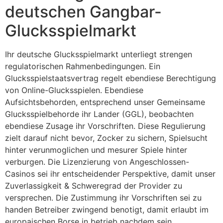
deutschen Gangbar-
Glucksspielmarkt
Ihr deutsche Glucksspielmarkt unterliegt strengen
regulatorischen Rahmenbedingungen. Ein
Glucksspielstaatsvertrag regelt ebendiese Berechtigung
von Online-Glucksspielen. Ebendiese
Aufsichtsbehorden, entsprechend unser Gemeinsame
Glucksspielbehorde ihr Lander (GGL), beobachten
ebendiese Zusage ihr Vorschriften. Diese Regulierung
zielt darauf nicht bevor, Zocker zu sichern, Spielsucht
hinter verunmoglichen und mesurer Spiele hinter
verburgen. Die Lizenzierung von Angeschlossen-
Casinos sei ihr entscheidender Perspektive, damit unser
Zuverlassigkeit & Schweregrad der Provider zu
versprechen. Die Zustimmung ihr Vorschriften sei zu
handen Betreiber zwingend benotigt, damit erlaubt im
europaischen Borse in betrieb nachdem sein.