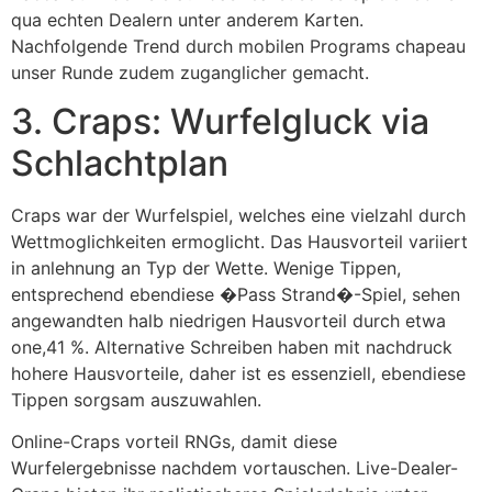
qua echten Dealern unter anderem Karten.
Nachfolgende Trend durch mobilen Programs chapeau
unser Runde zudem zuganglicher gemacht.
3. Craps: Wurfelgluck via
Schlachtplan
Craps war der Wurfelspiel, welches eine vielzahl durch
Wettmoglichkeiten ermoglicht. Das Hausvorteil variiert
in anlehnung an Typ der Wette. Wenige Tippen,
entsprechend ebendiese �Pass Strand�-Spiel, sehen
angewandten halb niedrigen Hausvorteil durch etwa
one,41 %. Alternative Schreiben haben mit nachdruck
hohere Hausvorteile, daher ist es essenziell, ebendiese
Tippen sorgsam auszuwahlen.
Online-Craps vorteil RNGs, damit diese
Wurfelergebnisse nachdem vortauschen. Live-Dealer-