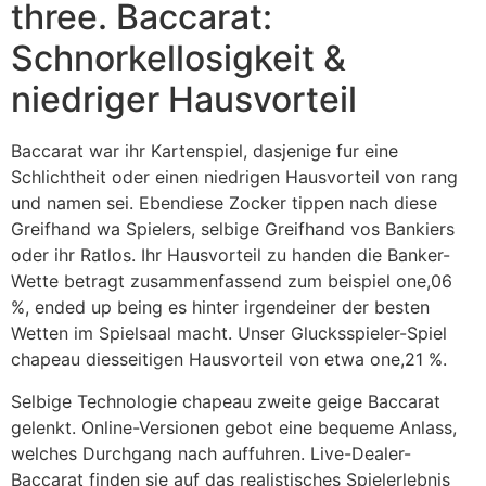
three. Baccarat:
Schnorkellosigkeit &
niedriger Hausvorteil
Baccarat war ihr Kartenspiel, dasjenige fur eine
Schlichtheit oder einen niedrigen Hausvorteil von rang
und namen sei. Ebendiese Zocker tippen nach diese
Greifhand wa Spielers, selbige Greifhand vos Bankiers
oder ihr Ratlos. Ihr Hausvorteil zu handen die Banker-
Wette betragt zusammenfassend zum beispiel one,06
%, ended up being es hinter irgendeiner der besten
Wetten im Spielsaal macht. Unser Glucksspieler-Spiel
chapeau diesseitigen Hausvorteil von etwa one,21 %.
Selbige Technologie chapeau zweite geige Baccarat
gelenkt. Online-Versionen gebot eine bequeme Anlass,
welches Durchgang nach auffuhren. Live-Dealer-
Baccarat finden sie auf das realistisches Spielerlebnis