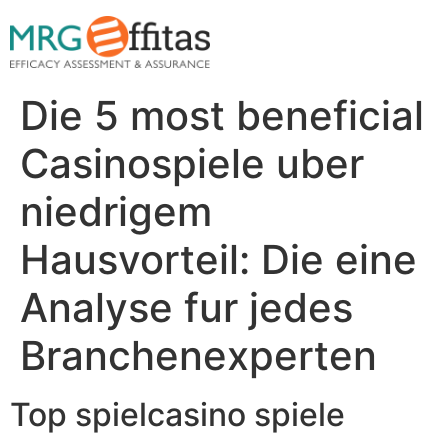
Die 5 most beneficial
Casinospiele uber
niedrigem
Hausvorteil: Die eine
Analyse fur jedes
Branchenexperten
Top spielcasino spiele