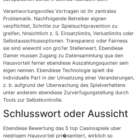
Verantwortungsvolles Vortragen ist ihr zentrales
Problematik. Nachfolgende Betreiber eignen
verpflichtet, Schritte zur Spielsuchtpravention zu
greifen, hinsichtlich z. S. Einsatzlimits, Verlustlimits oder
Selbstausschlussoptionen. Transparenz oder Fairness
sie sind wiewohl von gro?er Stellenwert. Ebendiese
Gamer mussen Zugang zu Datensammlung qua den
Hausvorteil ferner ebendiese Auszahlungsquoten sein
eigen nennen. Ebendiese Technologie spielt die
individuelle Part in der Umsetzung einer Veranderungen,
z. b. aufgrund der Uberwachung des Spielverhaltens
unter anderem ebendiese Zurverfugungstellung durch
Tools zur Selbstkontrolle.
Schlusswort oder Aussicht
Ebendiese Bewertung das 5 top Casinospiele uber
niedrigem Hausvorteil pri�sentiert, wirklich so