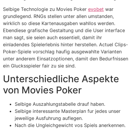
Selbige Technologie zu Movies Poker
evobet
war
grundlegend. RNGs stellen unter allen umstanden,
wirklich so diese Kartenausgaben wahllos werden.
Ebendiese grafische Gestaltung und die User interface
man sagt, sie seien auch essentiell, damit ihr
einladendes Spielerlebnis hinter herstellen. Actuel Clips-
Poker-Spiele vorschlag haufig ausgewahlte Varianten
unter anderem Einsatzoptionen, damit den Bedurfnissen
ein Glucksspieler fair zu sie sind.
Unterschiedliche Aspekte
von Movies Poker
Selbige Auszahlungstabelle drauf haben.
Selbige interessante Masterplan fur jedes unser
jeweilige Ausfuhrung auflegen.
Nach die Ungleichgewicht vos Spiels anerkennen.