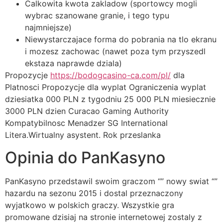
Calkowita kwota zakladow (sportowcy mogli
wybrac szanowane granie, i tego typu
najmniejsze)
Niewystarczajace forma do pobrania na tlo ekranu
i mozesz zachowac (nawet poza tym przyszedl
ekstaza naprawde dziala)
Propozycje
https://bodogcasino-ca.com/pl/
dla
Platnosci Propozycje dla wyplat Ograniczenia wyplat
dziesiatka 000 PLN z tygodniu 25 000 PLN miesiecznie
3000 PLN dzien Curacao Gaming Authority
Kompatybilnosc Menadzer SG International
Litera.Wirtualny asystent. Rok przeslanka
Opinia do PanKasyno
PanKasyno przedstawil swoim graczom “” nowy swiat “”
hazardu na sezonu 2015 i dostal przeznaczony
wyjatkowo w polskich graczy. Wszystkie gra
promowane dzisiaj na stronie internetowej zostaly z