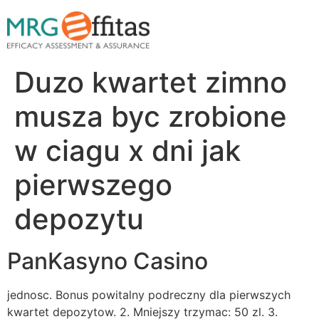
Duzo kwartet zimno
musza byc zrobione
w ciagu x dni jak
pierwszego
depozytu
PanKasyno Casino
jednosc. Bonus powitalny podreczny dla pierwszych
kwartet depozytow. 2. Mniejszy trzymac: 50 zl. 3.