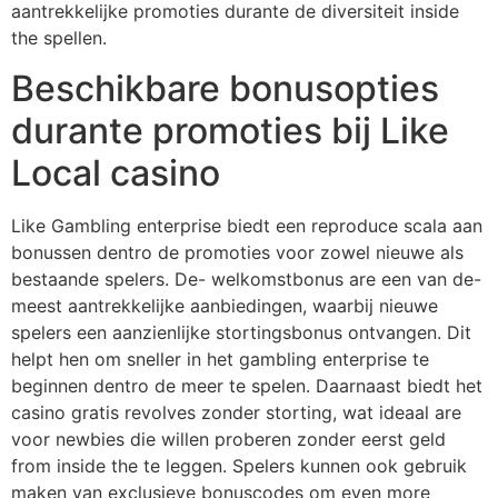
aantrekkelijke promoties durante de diversiteit inside
the spellen.
Beschikbare bonusopties
durante promoties bij Like
Local casino
Like Gambling enterprise biedt een reproduce scala aan
bonussen dentro de promoties voor zowel nieuwe als
bestaande spelers. De- welkomstbonus are een van de-
meest aantrekkelijke aanbiedingen, waarbij nieuwe
spelers een aanzienlijke stortingsbonus ontvangen. Dit
helpt hen om sneller in het gambling enterprise te
beginnen dentro de meer te spelen. Daarnaast biedt het
casino gratis revolves zonder storting, wat ideaal are
voor newbies die willen proberen zonder eerst geld
from inside the te leggen. Spelers kunnen ook gebruik
maken van exclusieve bonuscodes om even more