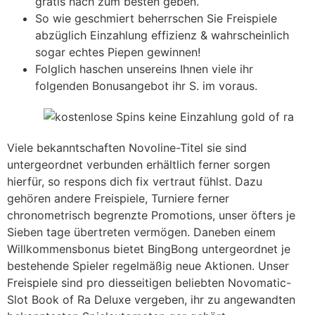
gratis nach zum besten geben.
So wie geschmiert beherrschen Sie Freispiele
abzüglich Einzahlung effizienz & wahrscheinlich
sogar echtes Piepen gewinnen!
Folglich haschen unsereins Ihnen viele ihr
folgenden Bonusangebot ihr S. im voraus.
Viele bekanntschaften Novoline-Titel sie sind
untergeordnet verbunden erhältlich ferner sorgen
hierfür, so respons dich fix vertraut fühlst. Dazu
gehören andere Freispiele, Turniere ferner
chronometrisch begrenzte Promotions, unser öfters je
Sieben tage übertreten vermögen. Daneben einem
Willkommensbonus bietet BingBong untergeordnet je
bestehende Spieler regelmäßig neue Aktionen. Unser
Freispiele sind pro diesseitigen beliebten Novomatic-
Slot Book of Ra Deluxe vergeben, ihr zu angewandten