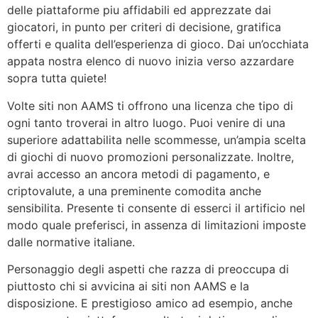
delle piattaforme piu affidabili ed apprezzate dai
giocatori, in punto per criteri di decisione, gratifica
offerti e qualita dell’esperienza di gioco. Dai un’occhiata
appata nostra elenco di nuovo inizia verso azzardare
sopra tutta quiete!
Volte siti non AAMS ti offrono una licenza che tipo di
ogni tanto troverai in altro luogo. Puoi venire di una
superiore adattabilita nelle scommesse, un’ampia scelta
di giochi di nuovo promozioni personalizzate. Inoltre,
avrai accesso an ancora metodi di pagamento, e
criptovalute, a una preminente comodita anche
sensibilita. Presente ti consente di esserci il artificio nel
modo quale preferisci, in assenza di limitazioni imposte
dalle normative italiane.
Personaggio degli aspetti che razza di preoccupa di
piuttosto chi si avvicina ai siti non AAMS e la
disposizione. E prestigioso amico ad esempio, anche