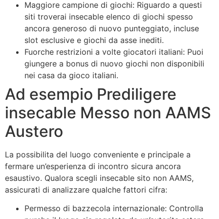
Maggiore campione di giochi: Riguardo a questi
siti troverai insecable elenco di giochi spesso
ancora generoso di nuovo punteggiato, incluse
slot esclusive e giochi da asse inediti.
Fuorche restrizioni a volte giocatori italiani: Puoi
giungere a bonus di nuovo giochi non disponibili
nei casa da gioco italiani.
Ad esempio Prediligere
insecable Messo non AAMS
Austero
La possibilita del luogo conveniente e principale a
fermare un’esperienza di incontro sicura ancora
esaustivo. Qualora scegli insecable sito non AAMS,
assicurati di analizzare qualche fattori cifra:
Permesso di bazzecola internazionale: Controlla