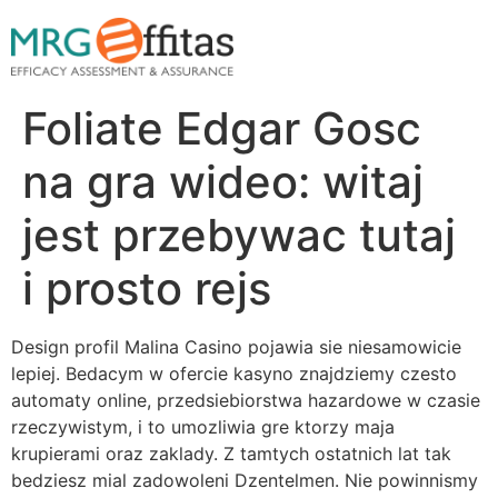
Foliate Edgar Gosc
na gra wideo: witaj
jest przebywac tutaj
i prosto rejs
Design profil Malina Casino pojawia sie niesamowicie
lepiej. Bedacym w ofercie kasyno znajdziemy czesto
automaty online, przedsiebiorstwa hazardowe w czasie
rzeczywistym, i to umozliwia gre ktorzy maja
krupierami oraz zaklady. Z tamtych ostatnich lat tak
bedziesz mial zadowoleni Dzentelmen. Nie powinnismy