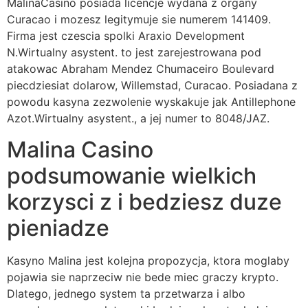
MalinaCasino posiada licencje wydana z organy
Curacao i mozesz legitymuje sie numerem 141409.
Firma jest czescia spolki Araxio Development
N.Wirtualny asystent. to jest zarejestrowana pod
atakowac Abraham Mendez Chumaceiro Boulevard
piecdziesiat dolarow, Willemstad, Curacao. Posiadana z
powodu kasyna zezwolenie wyskakuje jak Antillephone
Azot.Wirtualny asystent., a jej numer to 8048/JAZ.
Malina Casino
podsumowanie wielkich
korzysci z i bedziesz duze
pieniadze
Kasyno Malina jest kolejna propozycja, ktora moglaby
pojawia sie naprzeciw nie bede miec graczy krypto.
Dlatego, jednego system ta przetwarza i albo