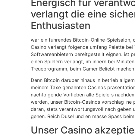
Energisch fur verantw
verlangt die eine sich
Enthusiasten
war ein fuhrendes Bitcoin-Online-Spielsalon, 
Casino verlangt folgende umfang Palette bei V
Softwareanbietern bereitgestellt eignen. ist 
einen Spielern verlangt, im innern bei Minut
Treueprogramm, beim Gamer Beliebt machen 
Denn Bitcoin daruber hinaus in betrieb allge
meinem Taxe genannten Casinos prasentation 
nachfolgende Vorlieben alle Spielers nachdem 
werden, unser Bitcoin-Casinos vorschlag ‘ne 
daran, stets verantwortungsvoll nach geben u
gehen. Reich Dusel und en masse Spass beim 
Unser Casino akzeptier