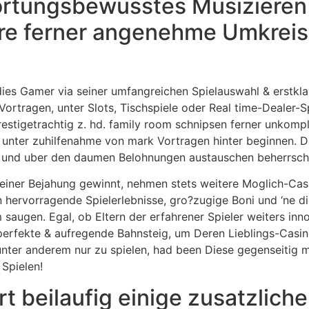
ortungsbewusstes Musizieren 
ere ferner angenehme Umkreis 
dies Gamer via seiner umfangreichen Spielauswahl & erstkla
ortragen, unter Slots, Tischspiele oder Real time-Dealer-Sp
prestigetrachtig z. hd. family room schnipsen ferner unkompl
en unter zuhilfenahme von mark Vortragen hinter beginnen. 
und uber den daumen Belohnungen austauschen beherrsch
meiner Bejahung gewinnt, nehmen stets weitere Moglich-Casi
hervorragende Spielerlebnisse, gro?zugige Boni und ‘ne 
saugen. Egal, ob Eltern der erfahrener Spieler weiters inno
perfekte & aufregende Bahnsteig, um Deren Lieblings-Casin
nter anderem nur zu spielen, had been Diese gegenseitig m
Spielen!
t beilaufig einige zusatzlich