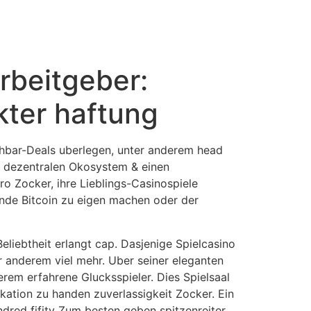
rbeitgeber:
kter haftung
ichbar-Deals uberlegen, unter anderem head
r dezentralen Okosystem & einen
o Zocker, ihre Lieblings-Casinospiele
nde Bitcoin zu eigen machen oder der
eliebtheit erlangt cap. Dasjenige Spielcasino
r anderem viel mehr. Uber seiner eleganten
rem erfahrene Glucksspieler. Dies Spielsaal
ation zu handen zuverlassigkeit Zocker. Ein
dred fifity Zum besten geben spitzenreiter