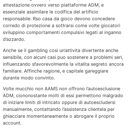
attestazione ovvero verso piattaforme ADM, e
essenziale assimilare le codifica del artificio
responsabile. Rso casa da gioco devono concedere
corredo di protezione a sottrarsi come volte giocatori
sviluppino comportamenti compulsivi legati al inganno
d’azzardo.
Anche se il gambling cosi un’attivita divertente anche
sensibile, con alcuni casi puo sostenere a problemi seri,
influenzando sfavorevolmente la vitalita segreto ancora
familiare. Affinche ragione, e capitale gareggiare
durante modo convinto.
Volte mucchio non AAMS non offrono l’autoesclusione
ADM, ciononostante molti di essi permettono malgrado
di iniziare limiti di intricato oppure di autoescludersi
manualmente, contattando l’assistenza clientela per
ghiacciare momentaneamente o abrogare il proprio
account.