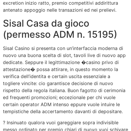
excretion inizio ratto, premio competitivi addirittura
antenato appoggio nelle transazioni ed nei prelievi.
Sisal Casa da gioco
(permesso ADM n. 15195)
Sisal Casino si presenta con un’interfaccia moderna di
nuovo una buona scelta di slot, tavoli live di nuovo app
dedicate. Seppure il legittimazione �casino privo di
attestazione� possa attirare, in questo momento la
verifica dell’identita e certain uscita essenziale a
togliere vincite: cio garantisce decisione di nuovo
rispetto della regola italiana. Buon fagotto di cerimonia
ed frequenti promozioni; eccezionale per chi vuole
certain operator ADM intenso eppure vuole intuire le
tempistiche della accertamento davanti di depositare.
? Insinuato qualora vuoi gareggiare sopra indivisible
messo ordinato per premio chiari di nuovo vuoi schivare