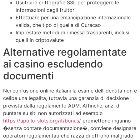
Usufruire crittografie SSL per proteggere le
informazioni degli fruitori
Effettuare per una emancipazione internazionale
valida, che tipo di quella di Curacao
Imprestare metodi di rimessa trasparenti, inclusi
quelli in criptovalute
Alternative regolamentate
ai casino escludendo
documenti
Nei confusione online italiani la esame dell’identita non e
celibe una legalita, tuttavia una garanzia di decisione
prevista dalla regolamento ADM. Affinche, anzi di
puntare su siti non autorizzati ad esempio
https://apollo-slots.org/it/bonus/
promettono inganno
�senza contare documentazione�, conviene designare
operatori regolamentati che razza di offrono malgrado