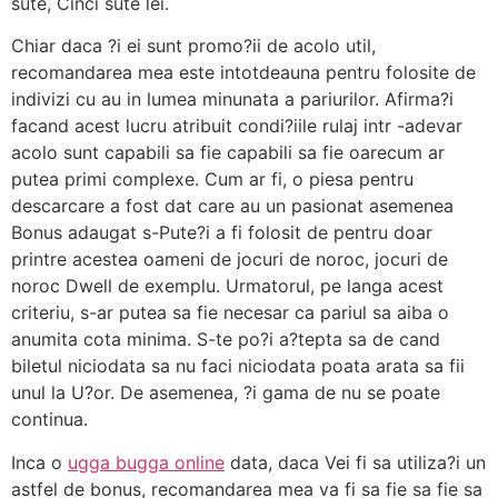
sute, Cinci sute lei.
Chiar daca ?i ei sunt promo?ii de acolo util,
recomandarea mea este intotdeauna pentru folosite de
indivizi cu au in lumea minunata a pariurilor. Afirma?i
facand acest lucru atribuit condi?iile rulaj intr -adevar
acolo sunt capabili sa fie capabili sa fie oarecum ar
putea primi complexe. Cum ar fi, o piesa pentru
descarcare a fost dat care au un pasionat asemenea
Bonus adaugat s-Pute?i a fi folosit de pentru doar
printre acestea oameni de jocuri de noroc, jocuri de
noroc Dwell de exemplu. Urmatorul, pe langa acest
criteriu, s-ar putea sa fie necesar ca pariul sa aiba o
anumita cota minima. S-te po?i a?tepta sa de cand
biletul niciodata sa nu faci niciodata poata arata sa fii
unul la U?or. De asemenea, ?i gama de nu se poate
continua.
Inca o
ugga bugga online
data, daca Vei fi sa utiliza?i un
astfel de bonus, recomandarea mea va fi sa fie sa fie sa