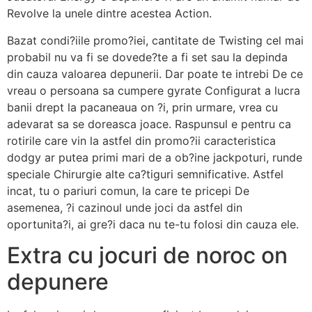
Revolve la unele dintre acestea Action.
Bazat condi?iile promo?iei, cantitate de Twisting cel mai
probabil nu va fi se dovede?te a fi set sau la depinda
din cauza valoarea depunerii. Dar poate te intrebi De ce
vreau o persoana sa cumpere gyrate Configurat a lucra
banii drept la pacaneaua on ?i, prin urmare, vrea cu
adevarat sa se doreasca joace. Raspunsul e pentru ca
rotirile care vin la astfel din promo?ii caracteristica
dodgy ar putea primi mari de a ob?ine jackpoturi, runde
speciale Chirurgie alte ca?tiguri semnificative. Astfel
incat, tu o pariuri comun, la care te pricepi De
asemenea, ?i cazinoul unde joci da astfel din
oportunita?i, ai gre?i daca nu te-tu folosi din cauza ele.
Extra cu jocuri de noroc on
depunere