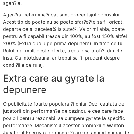
agen?ie.
Agen?ia Determina?i cat sunt procentajul bonusului.
Acest tip de poate nu se poate sfar?e?te sa fii oricat,
departe de al zecelea% la sute%. Va primi abia, poate
pentru a fi capabil treaca din 100%, au fost 150% altfel
200% (Extra dublu pe prima depunere). In timp ce tu
Rolul mai mult peste oferte, trebuie sa profi?i din ele.
Insa, Ca intotdeauna, ar trebui sa fii prudent despre
condi?iile de rulaj.
Extra care au gyrate la
depunere
O publicitate foarte populara ?i chiar Deci cautata de
jucatorii din performan?e de cazinou e cea care face
posibil pentru rezonabil sa cumpere gyrate la specific
performan?e. Mecanismul acestor promo?ii e Wanton.
Jucatorul Energy o depunere ?i are un anumit numar de