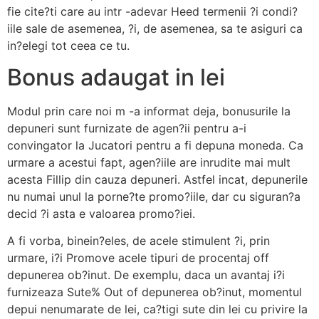
fie cite?ti care au intr -adevar Heed termenii ?i condi?
iile sale de asemenea, ?i, de asemenea, sa te asiguri ca
in?elegi tot ceea ce tu.
Bonus adaugat in lei
Modul prin care noi m -a informat deja, bonusurile la
depuneri sunt furnizate de agen?ii pentru a-i
convingator la Jucatori pentru a fi depuna moneda. Ca
urmare a acestui fapt, agen?iile are inrudite mai mult
acesta Fillip din cauza depuneri. Astfel incat, depunerile
nu numai unul la porne?te promo?iile, dar cu siguran?a
decid ?i asta e valoarea promo?iei.
A fi vorba, binein?eles, de acele stimulent ?i, prin
urmare, i?i Promove acele tipuri de procentaj off
depunerea ob?inut. De exemplu, daca un avantaj i?i
furnizeaza Sute% Out of depunerea ob?inut, momentul
depui nenumarate de lei, ca?tigi sute din lei cu privire la