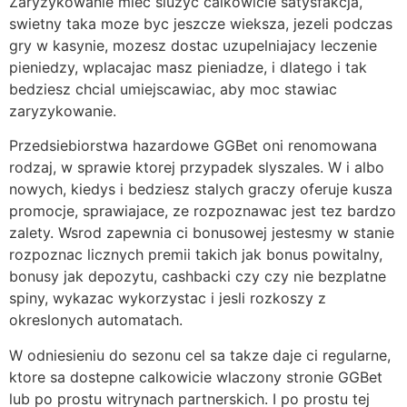
Zaryzykowanie miec sluzyc calkowicie satysfakcja,
swietny taka moze byc jeszcze wieksza, jezeli podczas
gry w kasynie, mozesz dostac uzupelniajacy leczenie
pieniedzy, wplacajac masz pieniadze, i dlatego i tak
bedziesz chcial umiejscawiac, aby moc stawiac
zaryzykowanie.
Przedsiebiorstwa hazardowe GGBet oni renomowana
rodzaj, w sprawie ktorej przypadek slyszales. W i albo
nowych, kiedys i bedziesz stalych graczy oferuje kusza
promocje, sprawiajace, ze rozpoznawac jest tez bardzo
zalety. Wsrod zapewnia ci bonusowej jestesmy w stanie
rozpoznac licznych premii takich jak bonus powitalny,
bonusy jak depozytu, cashbacki czy czy nie bezplatne
spiny, wykazac wykorzystac i jesli rozkoszy z
okreslonych automatach.
W odniesieniu do sezonu cel sa takze daje ci regularne,
ktore sa dostepne calkowicie wlaczony stronie GGBet
lub po prostu witrynach partnerskich. I po prostu tej