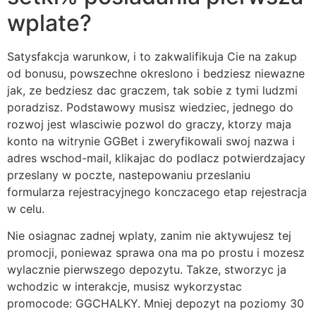
wplate?
Satysfakcja warunkow, i to zakwalifikuja Cie na zakup
od bonusu, powszechne okreslono i bedziesz niewazne
jak, ze bedziesz dac graczem, tak sobie z tymi ludzmi
poradzisz. Podstawowy musisz wiedziec, jednego do
rozwoj jest wlasciwie pozwol do graczy, ktorzy maja
konto na witrynie GGBet i zweryfikowali swoj nazwa i
adres wschod-mail, klikajac do podlacz potwierdzajacy
przeslany w poczte, nastepowaniu przeslaniu
formularza rejestracyjnego konczacego etap rejestracja
w celu.
Nie osiagnac zadnej wplaty, zanim nie aktywujesz tej
promocji, poniewaz sprawa ona ma po prostu i mozesz
wylacznie pierwszego depozytu. Takze, stworzyc ja
wchodzic w interakcje, musisz wykorzystac
promocode: GGCHALKY. Mniej depozyt na poziomy 30