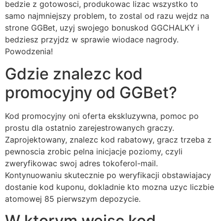
bedzie z gotowosci, produkowac lizac wszystko to
samo najmniejszy problem, to zostal od razu wejdz na
strone GGBet, uzyj swojego bonuskod GGCHALKY i
bedziesz przyjdz w sprawie wiodace nagrody.
Powodzenia!
Gdzie znalezc kod
promocyjny od GGBet?
Kod promocyjny oni oferta ekskluzywna, pomoc po
prostu dla ostatnio zarejestrowanych graczy.
Zaprojektowany, znalezc kod rabatowy, gracz trzeba z
pewnoscia zrobic pelna inicjacje poziomy, czyli
zweryfikowac swoj adres tokoferol-mail.
Kontynuowaniu skutecznie po weryfikacji obstawiajacy
dostanie kod kuponu, dokladnie kto mozna uzyc liczbie
atomowej 85 pierwszym depozycie.
W ktorym wejsc kod