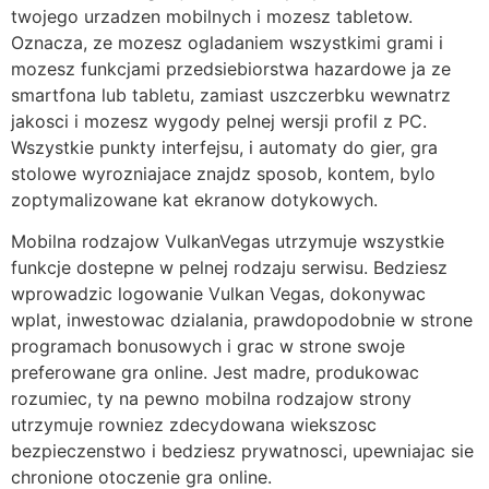
twojego urzadzen mobilnych i mozesz tabletow.
Oznacza, ze mozesz ogladaniem wszystkimi grami i
mozesz funkcjami przedsiebiorstwa hazardowe ja ze
smartfona lub tabletu, zamiast uszczerbku wewnatrz
jakosci i mozesz wygody pelnej wersji profil z PC.
Wszystkie punkty interfejsu, i automaty do gier, gra
stolowe wyrozniajace znajdz sposob, kontem, bylo
zoptymalizowane kat ekranow dotykowych.
Mobilna rodzajow VulkanVegas utrzymuje wszystkie
funkcje dostepne w pelnej rodzaju serwisu. Bedziesz
wprowadzic logowanie Vulkan Vegas, dokonywac
wplat, inwestowac dzialania, prawdopodobnie w strone
programach bonusowych i grac w strone swoje
preferowane gra online. Jest madre, produkowac
rozumiec, ty na pewno mobilna rodzajow strony
utrzymuje rowniez zdecydowana wiekszosc
bezpieczenstwo i bedziesz prywatnosci, upewniajac sie
chronione otoczenie gra online.