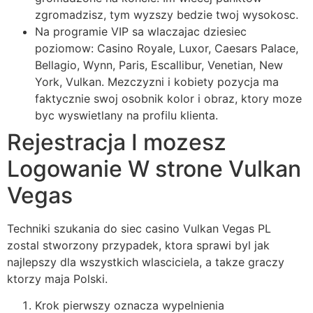
zgromadzisz, tym wyzszy bedzie twoj wysokosc.
Na programie VIP sa wlaczajac dziesiec
poziomow: Casino Royale, Luxor, Caesars Palace,
Bellagio, Wynn, Paris, Escallibur, Venetian, New
York, Vulkan. Mezczyzni i kobiety pozycja ma
faktycznie swoj osobnik kolor i obraz, ktory moze
byc wyswietlany na profilu klienta.
Rejestracja I mozesz
Logowanie W strone Vulkan
Vegas
Techniki szukania do siec casino Vulkan Vegas PL
zostal stworzony przypadek, ktora sprawi byl jak
najlepszy dla wszystkich wlasciciela, a takze graczy
ktorzy maja Polski.
Krok pierwszy oznacza wypelnienia