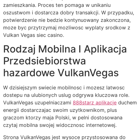
zamieszkania. Proces ten pomaga w unikaniu
oszustwom i dostarcza dobry transakcji. W przypadku,
potwierdzenie nie bedzie kontynuowany zakonczona,
moze byc przytrzymaj mozliwosc wyplaty srodkow z
Vulkan Vegas siec casino.
Rodzaj Mobilna I Aplikacja
Przedsiebiorstwa
hazardowe VulkanVegas
W dzisiejszym swiecie mobilnosc i mozesz latwosc
dostepu na ulubionych uslug odgrywa kluczowa role.
VulkanVegas uzupelniaczami
888starz aplikacje
duchem
energii dostarczajac swoim uzytkownikom, plus
graczom ktorzy maja Polski, w pelni dostosowana
czytaj mobilna swojej widocznosc internetowej.
Strona VulkanVegas jest wysoce przystosowana do