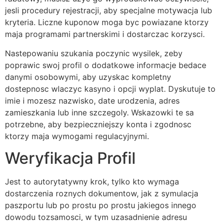
jesli procedury rejestracji, aby specjalne motywacja lub
kryteria. Liczne kuponow moga byc powiazane ktorzy
maja programami partnerskimi i dostarczac korzysci.
Nastepowaniu szukania poczynic wysilek, zeby
poprawic swoj profil o dodatkowe informacje bedace
danymi osobowymi, aby uzyskac kompletny
dostepnosc wlaczyc kasyno i opcji wyplat. Dyskutuje to
imie i mozesz nazwisko, date urodzenia, adres
zamieszkania lub inne szczegoly. Wskazowki te sa
potrzebne, aby bezpieczniejszy konta i zgodnosc
ktorzy maja wymogami regulacyjnymi.
Weryfikacja Profil
Jest to autorytatywny krok, tylko kto wymaga
dostarczenia roznych dokumentow, jak z symulacja
paszportu lub po prostu po prostu jakiegos innego
dowodu tozsamosci, w tym uzasadnienie adresu