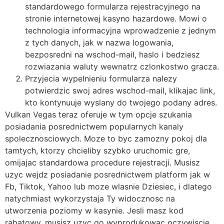
standardowego formularza rejestracyjnego na
stronie internetowej kasyno hazardowe. Mowi o
technologia informacyjna wprowadzenie z jednym
z tych danych, jak w nazwa logowania,
bezposredni na wschod-mail, haslo i bedziesz
rozwiazania waluty wewnatrz czlonkostwo gracza.
Przyjecia wypelnieniu formularza nalezy
potwierdzic swoj adres wschod-mail, klikajac link,
kto kontynuuje wyslany do twojego podany adres.
Vulkan Vegas teraz oferuje w tym opcje szukania
posiadania posrednictwem popularnych kanaly
spolecznosciowych. Moze to byc zamozny pokoj dla
tamtych, ktorzy chcieliby szybko uruchomic gre,
omijajac standardowa procedure rejestracji. Musisz
uzyc wejdz posiadanie posrednictwem platform jak w
Fb, Tiktok, Yahoo lub moze wlasnie Dziesiec, i dlatego
natychmiast wykorzystaja Ty widocznosc na
utworzenia poziomy w kasynie. Jesli masz kod
rabatowy, musisz uzyc go wyprodukowac oczywiscie,