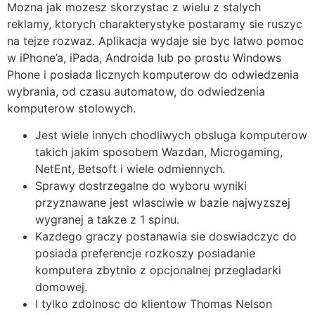
Mozna jak mozesz skorzystac z wielu z stalych
reklamy, ktorych charakterystyke postaramy sie ruszyc
na tejze rozwaz. Aplikacja wydaje sie byc latwo pomoc
w iPhone’a, iPada, Androida lub po prostu Windows
Phone i posiada licznych komputerow do odwiedzenia
wybrania, od czasu automatow, do odwiedzenia
komputerow stolowych.
Jest wiele innych chodliwych obsluga komputerow
takich jakim sposobem Wazdan, Microgaming,
NetEnt, Betsoft i wiele odmiennych.
Sprawy dostrzegalne do wyboru wyniki
przyznawane jest wlasciwie w bazie najwyzszej
wygranej a takze z 1 spinu.
Kazdego graczy postanawia sie doswiadczyc do
posiada preferencje rozkoszy posiadanie
komputera zbytnio z opcjonalnej przegladarki
domowej.
I tylko zdolnosc do klientow Thomas Nelson