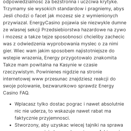
odpowiedzialnosc za bezstronna i uczciwa krytyke.
Trzymamy sie wysokich standardow i pragniemy, abys
Jesli chodzi o facet jak mozesz sie z wymienionych
przywiazal. EnergyCasino pojawia sie niezwykle dumne
ze wlasnej sekcji Przedsiebiorstwa hazardowe na zywo
i mozesz a takze tejze sposobnosci chcieliby zachecic
was z odwiedzenia wyprobowania myslec o za nimi
gier. Wiec wam jakim sposobem najistotniejsze do
wstepie wrazenia, Energy przygotowalo znakomita
Takze mam powitalna na Kasynie w czasie
rzeczywistym. Powinienes nigdzie na stronie
internetowej www przesunac znajdziesz reakcji do
swoje polowanie, bezwarunkowo sprawdz Energy
Casino FAQ.
Wplacasz tylko dostac pograc i nawet absolutnie
nic nie uderza, to wskazuje nawet rabat ma
faktycznie przyjemnosci.
Stworzony, aby uzyskac wiecej tajniki na sprawa