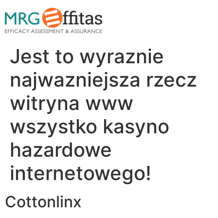
Jest to wyraznie
najwazniejsza rzecz
witryna www
wszystko kasyno
hazardowe
internetowego!
Cottonlinx