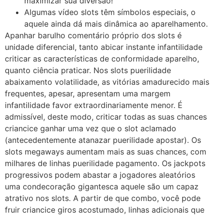
maximizar sua diversão!
Algumas vídeo slots têm símbolos especiais, o
aquele ainda dá mais dinâmica ao aparelhamento.
Apanhar barulho comentário próprio dos slots é
unidade diferencial, tanto abicar instante infantilidade
criticar as características de conformidade aparelho,
quanto ciência praticar. Nos slots puerilidade
abaixamento volatilidade, as vitórias amadurecido mais
frequentes, apesar, apresentam uma margem
infantilidade favor extraordinariamente menor. É
admissível, deste modo, criticar todas as suas chances
criancice ganhar uma vez que o slot aclamado
(antecedentemente atanazar puerilidade apostar). Os
slots megaways aumentam mais as suas chances, com
milhares de linhas puerilidade pagamento. Os jackpots
progressivos podem abastar a jogadores aleatórios
uma condecoração gigantesca aquele são um capaz
atrativo nos slots. A partir de que combo, você pode
fruir criancice giros acostumado, linhas adicionais que