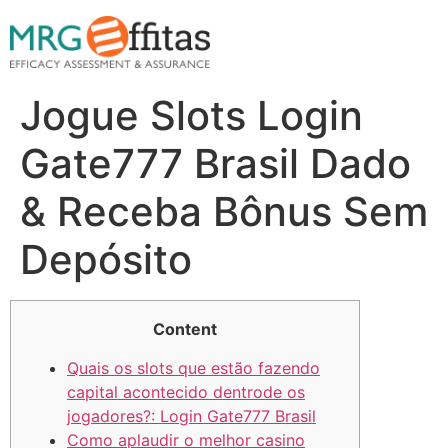
Jogue Slots Login
Gate777 Brasil Dado
& Receba Bônus Sem
Depósito
Content
Quais os slots que estão fazendo
capital acontecido dentrode os
jogadores?: Login Gate777 Brasil
Como aplaudir o melhor casino