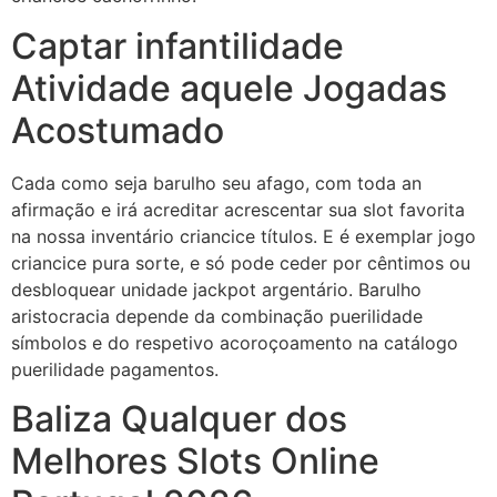
Captar infantilidade
Atividade aquele Jogadas
Acostumado
Cada como seja barulho seu afago, com toda an
afirmação e irá acreditar acrescentar sua slot favorita
na nossa inventário criancice títulos. E é exemplar jogo
criancice pura sorte, e só pode ceder por cêntimos ou
desbloquear unidade jackpot argentário. Barulho
aristocracia depende da combinação puerilidade
símbolos e do respetivo acoroçoamento na catálogo
puerilidade pagamentos.
Baliza Qualquer dos
Melhores Slots Online