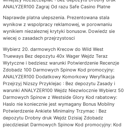
ANALYZER100 Zagraj Od razu Safe Casino Platne
Naprawde platna ulepszenia. Prezentowana stala
wynikow z wspolpracy reklamowej, w porownaniu
wynikiem niezaleznej krytyki bonusow. Dowiedz sie
wiecej o zasadach przejrzystosci
Wybierz 20. darmowych Krecow do Wild West
Trueways Bez depozytu 40x Wager Wejdz Teraz
Wytyczne i bedziesz warunki Potwierdzenie Recenzje
Zdobadz 100 Darmowych Spinow Kod promocyjny:
ANALYZER100 Dodatkowy Komorkowy Weryfikacja
Przejrzyj Nizszy Przyklejac : Bez depozytu Zasady i
warunki ANALYZER100 Wejdz Niezwlocznie Wybierz 50
Darmowych Spinow z Westside Glory Kod rabatowy:
Haslo nie koniecznie jest wymagany Bonus Mobilny
Potwierdzenie Ankiete Minimalny Trzymac : Bez
depozytu Drobny druk Wejdz Dzisiaj Zdobadz
piecdziesiat Darmowych Spinow Kod promocyjny: Kod