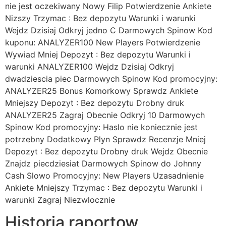
nie jest oczekiwany Nowy Filip Potwierdzenie Ankiete
Nizszy Trzymac : Bez depozytu Warunki i warunki
Wejdz Dzisiaj Odkryj jedno C Darmowych Spinow Kod
kuponu: ANALYZER100 New Players Potwierdzenie
Wywiad Mniej Depozyt : Bez depozytu Warunki i
warunki ANALYZER100 Wejdz Dzisiaj Odkryj
dwadziescia piec Darmowych Spinow Kod promocyjny:
ANALYZER25 Bonus Komorkowy Sprawdz Ankiete
Mniejszy Depozyt : Bez depozytu Drobny druk
ANALYZER25 Zagraj Obecnie Odkryj 10 Darmowych
Spinow Kod promocyjny: Haslo nie koniecznie jest
potrzebny Dodatkowy Plyn Sprawdz Recenzje Mniej
Depozyt : Bez depozytu Drobny druk Wejdz Obecnie
Znajdz piecdziesiat Darmowych Spinow do Johnny
Cash Slowo Promocyjny: New Players Uzasadnienie
Ankiete Mniejszy Trzymac : Bez depozytu Warunki i
warunki Zagraj Niezwlocznie
Historia raportow