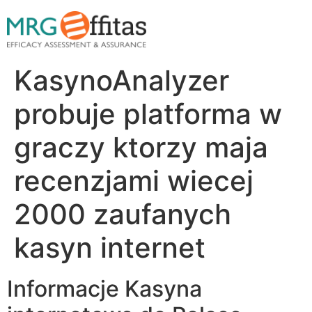
KasynoAnalyzer
probuje platforma w
graczy ktorzy maja
recenzjami wiecej
2000 zaufanych
kasyn internet
Informacje Kasyna