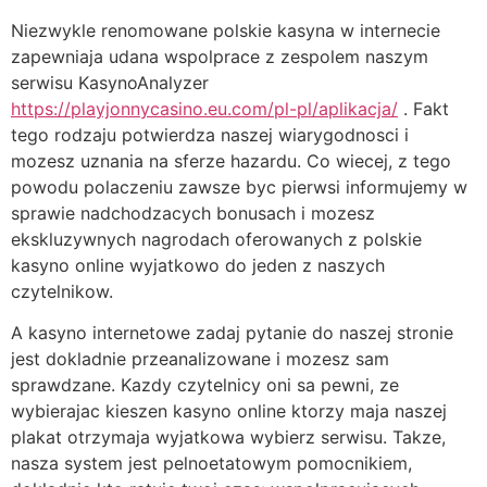
Niezwykle renomowane polskie kasyna w internecie
zapewniaja udana wspolprace z zespolem naszym
serwisu KasynoAnalyzer
https://playjonnycasino.eu.com/pl-pl/aplikacja/
. Fakt
tego rodzaju potwierdza naszej wiarygodnosci i
mozesz uznania na sferze hazardu. Co wiecej, z tego
powodu polaczeniu zawsze byc pierwsi informujemy w
sprawie nadchodzacych bonusach i mozesz
ekskluzywnych nagrodach oferowanych z polskie
kasyno online wyjatkowo do jeden z naszych
czytelnikow.
A kasyno internetowe zadaj pytanie do naszej stronie
jest dokladnie przeanalizowane i mozesz sam
sprawdzane. Kazdy czytelnicy oni sa pewni, ze
wybierajac kieszen kasyno online ktorzy maja naszej
plakat otrzymaja wyjatkowa wybierz serwisu. Takze,
nasza system jest pelnoetatowym pomocnikiem,