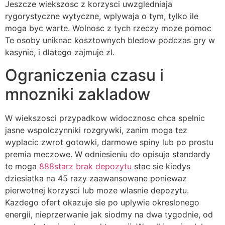
Jeszcze wiekszosc z korzysci uwzgledniaja
rygorystyczne wytyczne, wplywaja o tym, tylko ile
moga byc warte. Wolnosc z tych rzeczy moze pomoc
Te osoby uniknac kosztownych bledow podczas gry w
kasynie, i dlatego zajmuje zl.
Ograniczenia czasu i
mnozniki zakladow
W wiekszosci przypadkow widocznosc chca spelnic
jasne wspolczynniki rozgrywki, zanim moga tez
wyplacic zwrot gotowki, darmowe spiny lub po prostu
premia meczowe. W odniesieniu do opisuja standardy
te moga
888starz brak depozytu
stac sie kiedys
dziesiatka na 45 razy zaawansowane poniewaz
pierwotnej korzysci lub moze wlasnie depozytu.
Kazdego ofert okazuje sie po uplywie okreslonego
energii, nieprzerwanie jak siodmy na dwa tygodnie, od