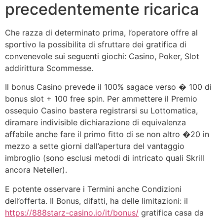
precedentemente ricarica
Che razza di determinato prima, l’operatore offre al
sportivo la possibilita di sfruttare dei gratifica di
convenevole sui seguenti giochi: Casino, Poker, Slot
addirittura Scommesse.
Il bonus Casino prevede il 100% sagace verso � 100 di
bonus slot + 100 free spin. Per ammettere il Premio
ossequio Casino bastera registrarsi su Lottomatica,
diramare indivisible dichiarazione di equivalenza
affabile anche fare il primo fitto di se non altro �20 in
mezzo a sette giorni dall’apertura del vantaggio
imbroglio (sono esclusi metodi di intricato quali Skrill
ancora Neteller).
E potente osservare i Termini anche Condizioni
dell’offerta. Il Bonus, difatti, ha delle limitazioni: il
https://888starz-casino.io/it/bonus/
gratifica casa da