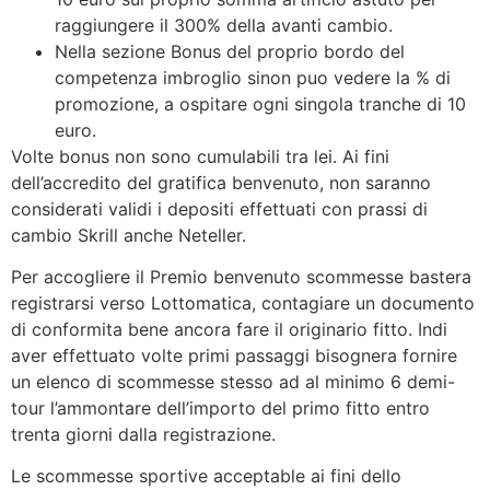
raggiungere il 300% della avanti cambio.
Nella sezione Bonus del proprio bordo del
competenza imbroglio sinon puo vedere la % di
promozione, a ospitare ogni singola tranche di 10
euro.
Volte bonus non sono cumulabili tra lei. Ai fini
dell’accredito del gratifica benvenuto, non saranno
considerati validi i depositi effettuati con prassi di
cambio Skrill anche Neteller.
Per accogliere il Premio benvenuto scommesse bastera
registrarsi verso Lottomatica, contagiare un documento
di conformita bene ancora fare il originario fitto. Indi
aver effettuato volte primi passaggi bisognera fornire
un elenco di scommesse stesso ad al minimo 6 demi-
tour l’ammontare dell’importo del primo fitto entro
trenta giorni dalla registrazione.
Le scommesse sportive acceptable ai fini dello