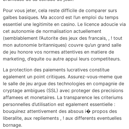
Pour vous jeter, cela reste difficile de comparer surs
galbes basiques. Ma accord est l’un emploi du temps
essentiel une legitimite en casino. Le licence adoucie via
cet autonomie de normalisation actuellement
(semblablement l’Autorite des jeux des francais, , ! tout
mon autonomie britanniques) couvre qu’un grand salle
de jeu honore vos normes attentives en matiere de
marketing, d’equite ou autre appui leurs competiteurs.
La protection des paiements lucratives constitue
egalement un point critiques. Assurez-vous-meme que
le salle de jeu argue des technologies en compagnie de
cryptage ambigues (SSL) avec proteger des precisions
affamees et monetaires. La transparence les criteriums
personnelles d’utilisation est egalement essentielle :
bouquinez attentivement des absous i� propos des
liberalite, aux repliements , ! aux differents eventuelles
bornage.