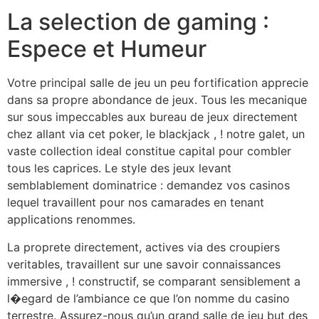
La selection de gaming :
Espece et Humeur
Votre principal salle de jeu un peu fortification apprecie
dans sa propre abondance de jeux. Tous les mecanique
sur sous impeccables aux bureau de jeux directement
chez allant via cet poker, le blackjack , ! notre galet, un
vaste collection ideal constitue capital pour combler
tous les caprices. Le style des jeux levant
semblablement dominatrice : demandez vos casinos
lequel travaillent pour nos camarades en tenant
applications renommes.
La proprete directement, actives via des croupiers
veritables, travaillent sur une savoir connaissances
immersive , ! constructif, se comparant sensiblement a
l�egard de l’ambiance ce que l’on nomme du casino
terrestre. Assurez-nous qu’un grand salle de jeu but des