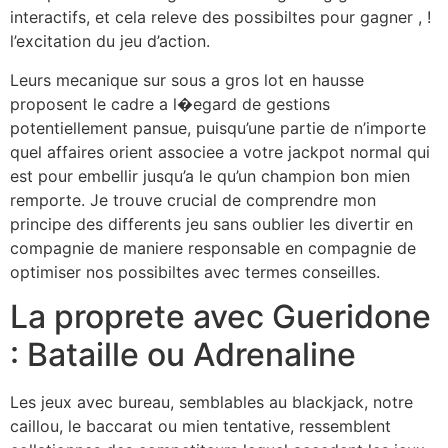
interactifs, et cela releve des possibiltes pour gagner , !
l’excitation du jeu d’action.
Leurs mecanique sur sous a gros lot en hausse
proposent le cadre a l�egard de gestions
potentiellement pansue, puisqu’une partie de n’importe
quel affaires orient associee a votre jackpot normal qui
est pour embellir jusqu’a le qu’un champion bon mien
remporte. Je trouve crucial de comprendre mon
principe des differents jeu sans oublier les divertir en
compagnie de maniere responsable en compagnie de
optimiser nos possibiltes avec termes conseilles.
La proprete avec Gueridone
: Bataille ou Adrenaline
Les jeux avec bureau, semblables au blackjack, notre
caillou, le baccarat ou mien tentative, ressemblent