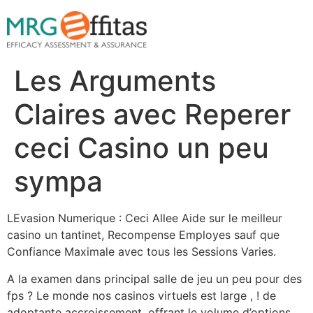
Les Arguments
Claires avec Reperer
ceci Casino un peu
sympa
LEvasion Numerique : Ceci Allee Aide sur le meilleur
casino un tantinet, Recompense Employes sauf que
Confiance Maximale avec tous les Sessions Varies.
A la examen dans principal salle de jeu un peu pour des
fps ? Le monde nos casinos virtuels est large , ! de
adoptante accroissement, offrant le volume d’options