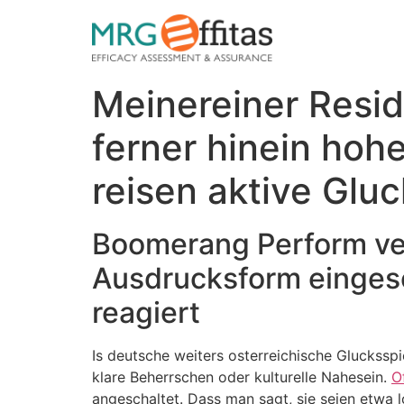
Meinereiner Resi
ferner hinein hohe
reisen aktive Gluc
Boomerang Perform ver
Ausdrucksform eingesc
reagiert
Is deutsche weiters osterreichische Gluckssp
klare Beherrschen oder kulturelle Nahesein.
O
angeschaltet. Dass man sagt, sie seien etwa 